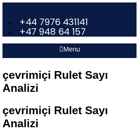
Skip
to
+44 7976 431141
content
+47 948 64 157
Menu
çevrimiçi Rulet Sayı
Analizi
çevrimiçi Rulet Sayı
Analizi