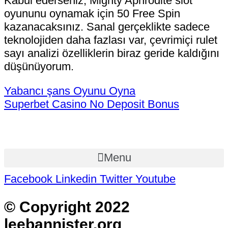
Kabul ederseniz, Mighty Aphrodite slot
oyununu oynamak için 50 Free Spin
kazanacaksınız. Sanal gerçeklikte sadece
teknolojiden daha fazlası var, çevrimiçi rulet
sayı analizi özelliklerin biraz geride kaldığını
düşünüyorum.
Yabancı şans Oyunu Oyna
Superbet Casino No Deposit Bonus
Menu
Facebook
Linkedin
Twitter
Youtube
© Copyright 2022
leebannister.org