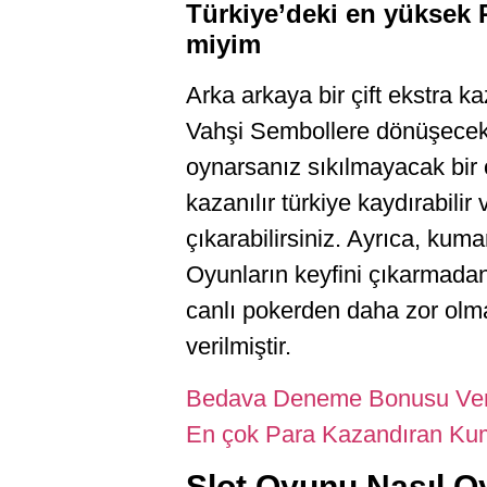
Türkiye’deki en yüksek 
miyim
Arka arkaya bir çift ekstra ka
Vahşi Sembollere dönüşecek, 
oynarsanız sıkılmayacak bir 
kazanılır türkiye kaydırabilir
çıkarabilirsiniz. Ayrıca, kum
Oyunların keyfini çıkarmadan
canlı pokerden daha zor olma
verilmiştir.
Bedava Deneme Bonusu Vere
En çok Para Kazandıran Kum
Slot Oyunu Nasıl O