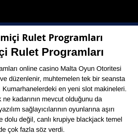
imiçi Rulet Programları
çi Rulet Programları
ramları online casino Malta Oyun Otoritesi
 ve düzenlenir, muhtemelen tek bir seansta
 Kumarhanelerdeki en yeni slot makineleri.
k ne kadarının mevcut olduğunu da
yazılım sağlayıcılarının oyunlarına aşırı
e dolu değil, canlı krupiye blackjack temel
de çok fazla söz verdi.