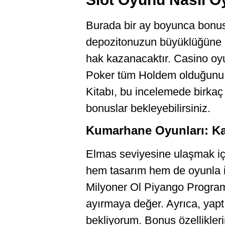
Burada bir ay boyunca bonus
depozitonuzun büyüklüğüne b
hak kazanacaktır. Casino oyu
Poker tüm Holdem olduğunu. 
Kitabı, bu incelemede birkaç 
bonuslar bekleyebilirsiniz.
Kumarhane Oyunları: Kaz
Elmas seviyesine ulaşmak i
hem tasarım hem de oyunla ilg
Milyoner Ol Piyango Progra
ayırmaya değer. Ayrıca, yap
bekliyorum. Bonus özellikler