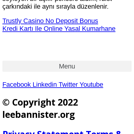
çarkındaki ile aynı sırayla düzenlenir.
Trustly Casino No Deposit Bonus
Kredi Kartı Ile Online Yasal Kumarhane
Menu
Facebook
Linkedin
Twitter
Youtube
© Copyright 2022
leebannister.org