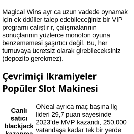
Magical Wins ayrıca uzun vadede oynamak
için ek ödüller talep edebileceğiniz bir VIP
programı çalıştırır, çalışmalarının
sonuçlarının yüzlerce monoton oyuna
benzememesi şaşırtıcı değil. Bu, her
turnuvaya ücretsiz olarak girebileceksiniz
(depozito gerekmez).
Çevrimiçi Ikramiyeler
Popüler Slot Makinesi
ONeal ayrıca maç başına lig
Canlı
lideri 29,7 puan sayesinde
satıcı
2023’de MVP kazandı, 250,000
blackjack
vatandaşa kadar tek bir yerde
kazanma