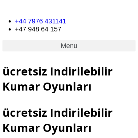
Skip
to
+44 7976 431141
content
+47 948 64 157
Menu
ücretsiz Indirilebilir
Kumar Oyunları
ücretsiz Indirilebilir
Kumar Oyunları