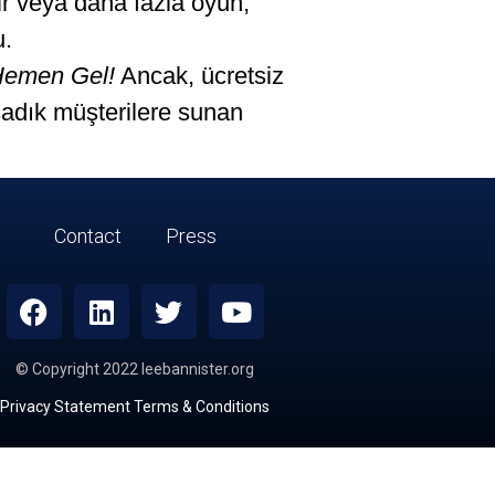
ir veya daha fazla oyun,
u.
Hemen Gel!
Ancak, ücretsiz
sadık müşterilere sunan
Contact
Press
© Copyright 2022 leebannister.org
Privacy Statement Terms & Conditions