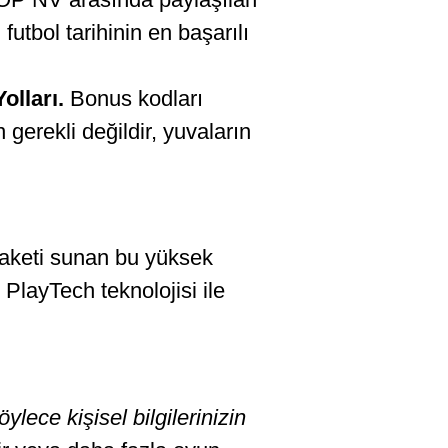
futbol tarihinin en başarılı
olları.
Bonus kodları
 gerekli değildir, yuvaların
paketi sunan bu yüksek
, PlayTech teknolojisi ile
lece kişisel bilgilerinizin