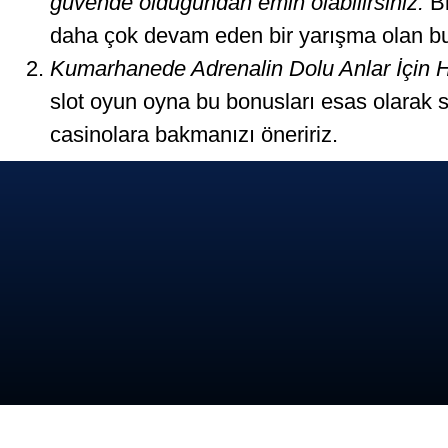
güvende olduğundan emin olabilirsiniz.
B
daha çok devam eden bir yarışma olan b
Kumarhanede Adrenalin Dolu Anlar İçin 
slot oyun oyna bu bonusları esas olarak 
casinolara bakmanızı öneririz.