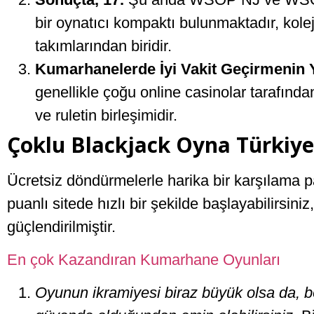
bir oynatıcı kompaktı bulunmaktadır, kolej 
takımlarından biridir.
Kumarhanelerde İyi Vakit Geçirmenin Y
genellikle çoğu online casinolar tarafından
ve ruletin birleşimidir.
Çoklu Blackjack Oyna Türkiye
Ücretsiz döndürmelerle harika bir karşılama 
puanlı sitede hızlı bir şekilde başlayabilirsiniz
güçlendirilmiştir.
En çok Kazandıran Kumarhane Oyunları
Oyunun ikramiyesi biraz büyük olsa da, böy