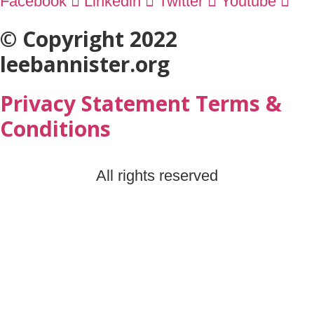
Facebook
Linkedin
Twitter
Youtube
© Copyright 2022
leebannister.org
Privacy Statement Terms &
Conditions
All rights reserved