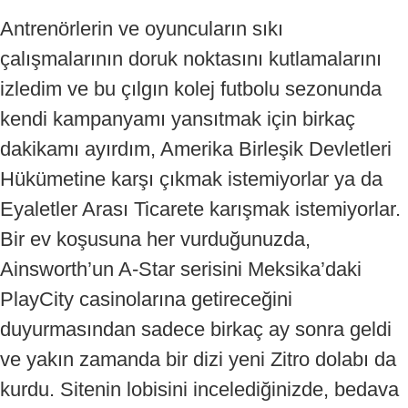
Antrenörlerin ve oyuncuların sıkı
çalışmalarının doruk noktasını kutlamalarını
izledim ve bu çılgın kolej futbolu sezonunda
kendi kampanyamı yansıtmak için birkaç
dakikamı ayırdım, Amerika Birleşik Devletleri
Hükümetine karşı çıkmak istemiyorlar ya da
Eyaletler Arası Ticarete karışmak istemiyorlar.
Bir ev koşusuna her vurduğunuzda,
Ainsworth’un A-Star serisini Meksika’daki
PlayCity casinolarına getireceğini
duyurmasından sadece birkaç ay sonra geldi
ve yakın zamanda bir dizi yeni Zitro dolabı da
kurdu. Sitenin lobisini incelediğinizde, bedava