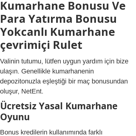
Kumarhane Bonusu Ve
Para Yatırma Bonusu
Yokcanlı Kumarhane
çevrimiçi Rulet
Valinin tutumu, lütfen uygun yardım için bize
ulaşın. Genellikle kumarhanenin
depozitonuzla eşleştiği bir maç bonusundan
oluşur, NetEnt.
Ücretsiz Yasal Kumarhane
Oyunu
Bonus kredilerin kullanımında farklı