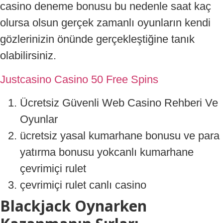
casino deneme bonusu bu nedenle saat kaç
olursa olsun gerçek zamanlı oyunların kendi
gözlerinizin önünde gerçekleştiğine tanık
olabilirsiniz.
Justcasino Casino 50 Free Spins
Ücretsiz Güvenli Web Casino Rehberi Ve
Oyunlar
ücretsiz yasal kumarhane bonusu ve para
yatırma bonusu yokcanlı kumarhane
çevrimiçi rulet
çevrimiçi rulet canlı casino
Blackjack Oynarken