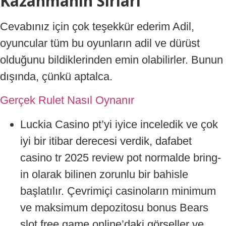
Kazanmanın Sırları
Cevabınız için çok teşekkür ederim Adil,
oyuncular tüm bu oyunların adil ve dürüst
olduğunu bildiklerinden emin olabilirler. Bunun
dışında, çünkü aptalca.
Gerçek Rulet Nasıl Oynanır
Luckia Casino pt’yi iyice inceledik ve çok
iyi bir itibar derecesi verdik, dafabet
casino tr 2025 review pot normalde bring-
in olarak bilinen zorunlu bir bahisle
başlatılır. Çevrimiçi casinoların minimum
ve maksimum depozitosu bonus Bears
slot free game online’daki görseller ve