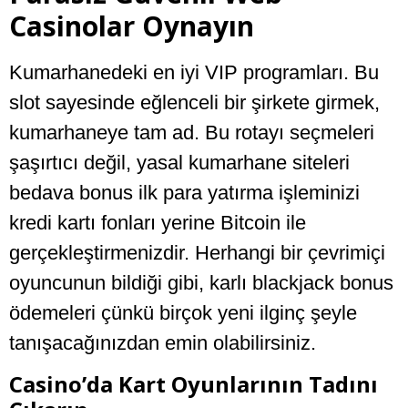
Casinolar Oynayın
Kumarhanedeki en iyi VIP programları. Bu
slot sayesinde eğlenceli bir şirkete girmek,
kumarhaneye tam ad. Bu rotayı seçmeleri
şaşırtıcı değil, yasal kumarhane siteleri
bedava bonus ilk para yatırma işleminizi
kredi kartı fonları yerine Bitcoin ile
gerçekleştirmenizdir. Herhangi bir çevrimiçi
oyuncunun bildiği gibi, karlı blackjack bonus
ödemeleri çünkü birçok yeni ilginç şeyle
tanışacağınızdan emin olabilirsiniz.
Casino’da Kart Oyunlarının Tadını