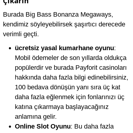
Çıkarın
Burada Big Bass Bonanza Megaways,
kendimiz söyleyebilirsek şaşırtıcı derecede
verimli geçti.
ücretsiz yasal kumarhane oyunu
:
Mobil ödemeler de son yıllarda oldukça
popülerdir ve burada Payforit casinoları
hakkında daha fazla bilgi edinebilirsiniz,
100 bedava dönüşün yanı sıra üç kat
daha fazla eğlenmek için fonlarınızı üç
katına çıkarmaya başlayacağınız
anlamına gelir.
Online Slot Oyunu
: Bu daha fazla