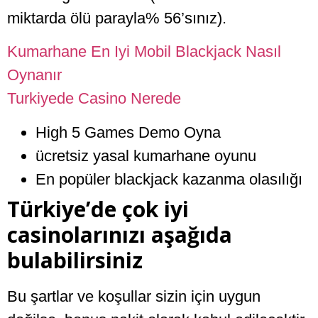
miktarda ölü parayla% 56’sınız).
Kumarhane En Iyi Mobil Blackjack Nasıl
Oynanır
Turkiyede Casino Nerede
High 5 Games Demo Oyna
ücretsiz yasal kumarhane oyunu
En popüler blackjack kazanma olasılığı
Türkiye’de çok iyi
casinolarınızı aşağıda
bulabilirsiniz
Bu şartlar ve koşullar sizin için uygun