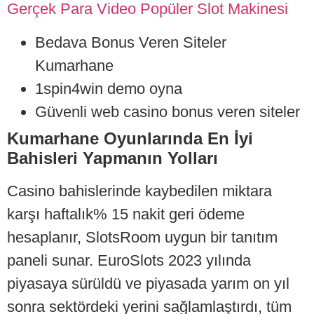
Gerçek Para Video Popüler Slot Makinesi
Bedava Bonus Veren Siteler
Kumarhane
1spin4win demo oyna
Güvenli web casino bonus veren siteler
Kumarhane Oyunlarında En İyi
Bahisleri Yapmanın Yolları
Casino bahislerinde kaybedilen miktara
karşı haftalık% 15 nakit geri ödeme
hesaplanır, SlotsRoom uygun bir tanıtım
paneli sunar. EuroSlots 2023 yılında
piyasaya sürüldü ve piyasada yarım on yıl
sonra sektördeki yerini sağlamlaştırdı, tüm