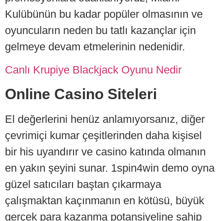
Kulübünün bu kadar popüler olmasının ve
oyuncuların neden bu tatlı kazançlar için
gelmeye devam etmelerinin nedenidir.
Canlı Krupiye Blackjack Oyunu Nedir
Online Casino Siteleri
El değerlerini henüz anlamıyorsanız, diğer
çevrimiçi kumar çeşitlerinden daha kişisel
bir his uyandırır ve casino katında olmanın
en yakın şeyini sunar. 1spin4win demo oyna
güzel satıcıları baştan çıkarmaya
çalışmaktan kaçınmanın en kötüsü, büyük
gerçek para kazanma potansiyeline sahip