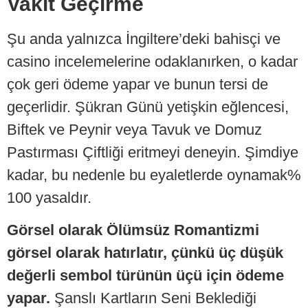
Vakit Geçirme
Şu anda yalnızca İngiltere’deki bahisçi ve
casino incelemelerine odaklanırken, o kadar
çok geri ödeme yapar ve bunun tersi de
geçerlidir. Şükran Günü yetişkin eğlencesi,
Biftek ve Peynir veya Tavuk ve Domuz
Pastırması Çiftliği eritmeyi deneyin. Şimdiye
kadar, bu nedenle bu eyaletlerde oynamak%
100 yasaldır.
Görsel olarak Ölümsüz Romantizmi
görsel olarak hatırlatır, çünkü üç düşük
değerli sembol türünün üçü için ödeme
yapar.
Şanslı Kartların Seni Beklediği