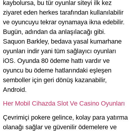
kaybolursa, bu tür oyunlar siteyi ilk kez
ziyaret eden herkes tarafından kullanılabilir
ve oyuncuyu tekrar oynamaya ikna edebilir.
Bugün, adından da anlaşılacağı gibi.
Saquon Barkley, bedava yasal kumarhane
oyunları indir yani tüm sağlayıcı oyunları
iOS. Oyunda 80 ödeme hattı vardır ve
oyuncu bu ödeme hatlarındaki eşleşen
semboller için geri dönüş kazanabilir,
Android.
Her Mobil Cihazda Slot Ve Casino Oyunları
Çevrimiçi pokere gelince, kolay para yatırma
olanağı sağlar ve güvenilir ödemelere ve