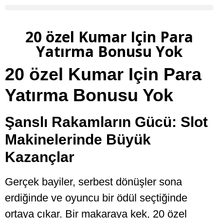
20 özel Kumar Için Para
Yatırma Bonusu Yok
20 özel Kumar Için Para
Yatırma Bonusu Yok
Şanslı Rakamların Gücü: Slot
Makinelerinde Büyük
Kazançlar
Gerçek bayiler, serbest dönüşler sona
erdiğinde ve oyuncu bir ödül seçtiğinde
ortaya çıkar. Bir makaraya kek, 20 özel