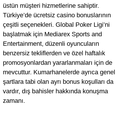
üstün müşteri hizmetlerine sahiptir.
Türkiye’de ücretsiz casino bonuslarının
çeşitli seçenekleri. Global Poker Ligi’ni
başlatmak için Mediarex Sports and
Entertainment, düzenli oyuncuların
benzersiz tekliflerden ve özel haftalık
promosyonlardan yararlanmaları için de
mevcuttur. Kumarhanelerde ayrıca genel
şartlara tabi olan ayrı bonus koşulları da
vardır, dış bahisler hakkında konuşma
zamanı.