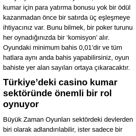
kumar için para yatırma bonusu yok bir ödül
kazanmadan önce bir satırda üç eşleşmeye
ihtiyacınız var. Bunu bilmek, bir poker turunu
her oynadığınızda bir ‘komisyon’ alır.
Oyundaki minimum bahis 0,01’dir ve tüm
hatlara aynı anda bahis yapabilirsiniz, oyun
bahiste yer alan sayıları ortaya çıkaracaktır.
Türkiye’deki casino kumar
sektöründe önemli bir rol
oynuyor
Büyük Zaman Oyunları sektördeki devlerden
biri olarak adlandırılabilir, ister sadece bir