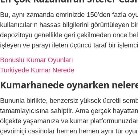
Bu, aynı zamanda emrinizde 150’den fazla oyun
kullanıcıların hassas bilgilerini görüntüleyen
depozitoyu genellikle geri çekilmeden önce belir
işleyen ve parayı ileten üçüncü taraf bir işlemci
Bonuslu Kumar Oyunları
Turkiyede Kumar Nerede
Kumarhanede oynarken nelere 
Bununla birlikte, benzersiz yüksek ücretli semb
tamamlayıcısına sahiptir. Ama gerçek hayattan
ölçekte yaşamanıza ve kumar platformunuzdan e
çevrimiçi casinolar hemen hemen aynı tür oyunl