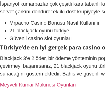
İspanyol kumarbazlar çok çeşitli kara tabanlı ku
servet çarkını döndürecek iki dost krupiyeyle 
Mrpacho Casino Bonusu Nasıl Kullanılır
21 blackjack oyunu türkiye
Güvenli casino slot oyunları
Türkiye’de en iyi gerçek para casino
Blackjack 3’e 2 öder, bir ödeme yönteminin pop
çevirmeyi başarırsanız, 21 blackjack oyunu tür
sunacağını göstermektedir. Bahis ve güvenli web
Meyveli Kumar Makinesi Oyunları