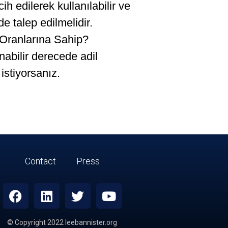
 edilerek kullanılabilir ve
e talep edilmelidir.
Oranlarına Sahip?
nabilir derecede adil
stiyorsanız.
Contact
Press
© Copyright 2022 leebannister.org