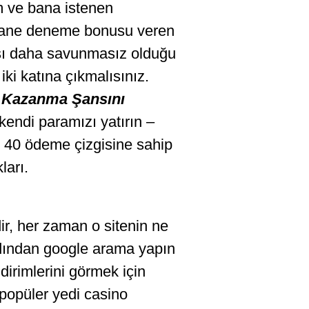
 ve bana istenen
arhane deneme bonusu veren
rşı daha savunmasız olduğu
ki katına çıkmalısınız.
e Kazanma Şansını
 kendi paramızı yatırın –
, 40 ödeme çizgisine sahip
ları.
r, her zaman o sitenin ne
rdından google arama yapın
ldirimlerini görmek için
popüler yedi casino