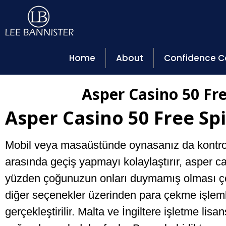
Home
About
Confidence C
Asper Casino 50 Fr
Asper Casino 50 Free Sp
Mobil veya masaüstünde oynasanız da kontroll
arasında geçiş yapmayı kolaylaştırır, asper c
yüzden çoğunuzun onları duymamış olması çok 
diğer seçenekler üzerinden para çekme işleml
gerçekleştirilir. Malta ve İngiltere işletme lisan