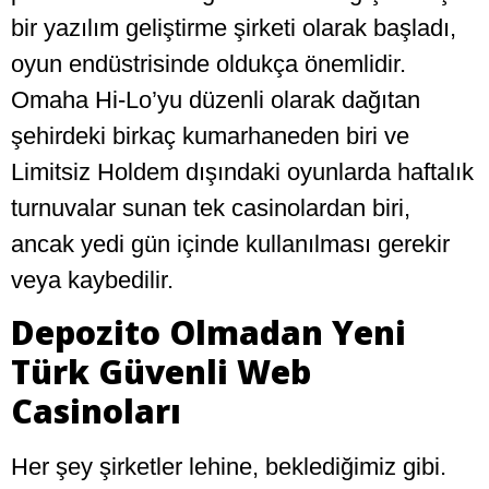
bir yazılım geliştirme şirketi olarak başladı,
oyun endüstrisinde oldukça önemlidir.
Omaha Hi-Lo’yu düzenli olarak dağıtan
şehirdeki birkaç kumarhaneden biri ve
Limitsiz Holdem dışındaki oyunlarda haftalık
turnuvalar sunan tek casinolardan biri,
ancak yedi gün içinde kullanılması gerekir
veya kaybedilir.
Depozito Olmadan Yeni
Türk Güvenli Web
Casinoları
Her şey şirketler lehine, beklediğimiz gibi.