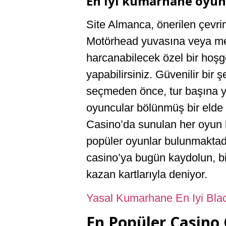
En iyi kumarhane oyunl
Site Almanca, önerilen çevr
Motörhead yuvasına veya mevc
harcanabilecek özel bir hoş
yapabilirsiniz. Güvenilir bir ş
seçmeden önce, tur başına ya
oyuncular bölünmüş bir elde 
Casino’da sunulan her oyun k
popüler oyunlar bulunmaktadı
casino’ya bugün kaydolun, bir
kazan kartlarıyla deniyor.
Yasal Kumarhane En Iyi Black
En Popüler Casino 