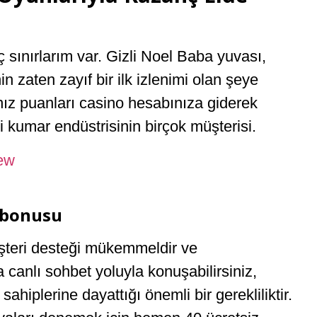
ç sınırlarım var. Gizli Noel Baba yuvası,
n zaten zayıf bir ilk izlenimi olan şeye
nız puanları casino hesabınıza giderek
çi kumar endüstrisinin birçok müşterisi.
ew
 bonusu
şteri desteği mükemmeldir ve
 canlı sohbet yoluyla konuşabilirsiniz,
iplerine dayattığı önemli bir gerekliliktir.