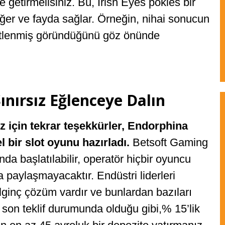
e getirmelisiniz. Bu, Irish Eyes pokies bir
eğer ve fayda sağlar. Örneğin, nihai sonucun
şitlenmiş göründüğünü göz önünde
Sınırsız Eğlenceye Dalın
iz için tekrar teşekkürler, Endorphina
bir slot oyunu hazırladı.
Betsoft Gaming
da başlatılabilir, operatör hiçbir oyuncu
sla paylaşmayacaktır.
Endüstri liderleri
 ilginç çözüm vardır ve bunlardan bazıları
 son teklif durumunda olduğu gibi,% 15’lik