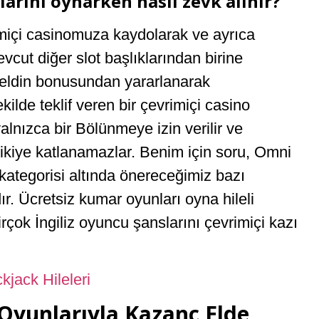
arını oynarken nasıl zevk alınır?
imiçi casinomuza kaydolarak ve ayrıca
ut diğer slot başlıklarından birine
geldin bonusundan yararlanarak
ekilde teklif veren bir çevrimiçi casino
lnızca bir Bölünmeye izin verilir ve
ikiye katlanamazlar. Benim için soru, Omni
ategorisi altında önereceğimiz bazı
r. Ücretsiz kumar oyunları oyna hileli
çok İngiliz oyuncu şanslarını çevrimiçi kazı
jack Hileleri
Oyunlarıyla Kazanç Elde