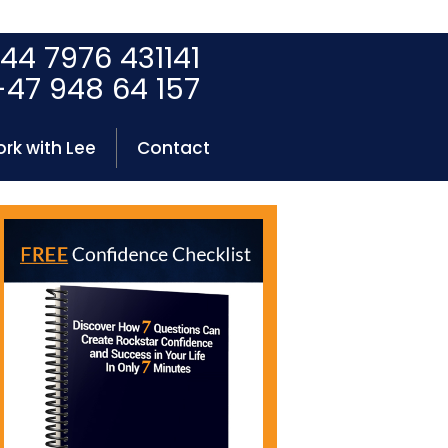
44 7976 431141
+47 948 64 157
rk with Lee
Contact