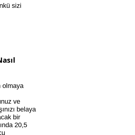
nkü sizi
Nasıl
n olmaya
unuz ve
şınızı belaya
acak bir
ında 20,5
cu