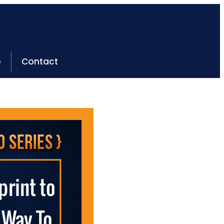
e
Contact