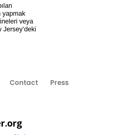
pılan
im yapmak
ineleri veya
 Jersey’deki
Contact
Press
r.org