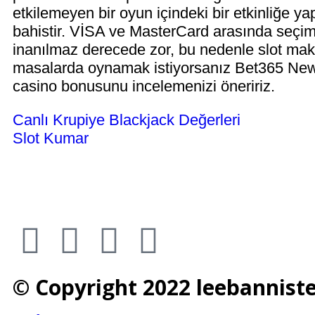
etkilemeyen bir oyun içindeki bir etkinliğe ya
bahistir. VİSA ve MasterCard arasında seç
inanılmaz derecede zor, bu nedenle slot mak
masalarda oynamak istiyorsanız Bet365 New
casino bonusunu incelemenizi öneririz.
Canlı Krupiye Blackjack Değerleri
Slot Kumar
© Copyright 2022 leebanniste