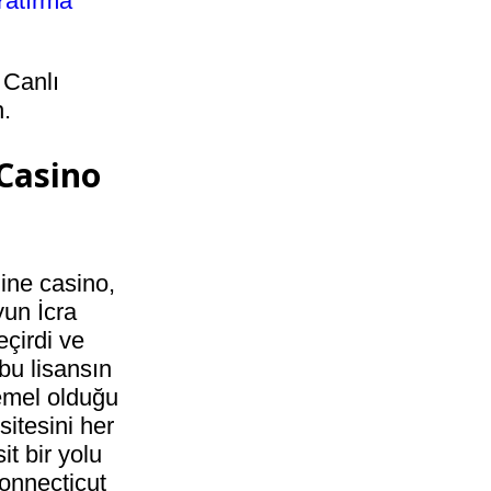
Yatırma
.
Canlı
n.
Casino
line casino,
un İcra
eçirdi ve
 bu lisansın
emel olduğu
sitesini her
t bir yolu
onnecticut