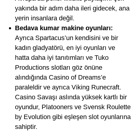
yakında bir adım daha ileri gidecek, ana
yerin insanlara değil.
Bedava kumar makine oyunları:
Ayrıca Spartacus’un kendisini ve bir
kadın gladyatörü, en iyi oyunları ve
hatta daha iyi tanıtımları ve Tuko
Productions slotları göz önüne
alındığında Casino of Dreams’e
paraleldir ve ayrıca Viking Runecraft.
Casino Savaşı aslında yüksek kartlı bir
oyundur, Platooners ve Svensk Roulette
by Evolution gibi eşleşen slot oyunlarına
sahiptir.