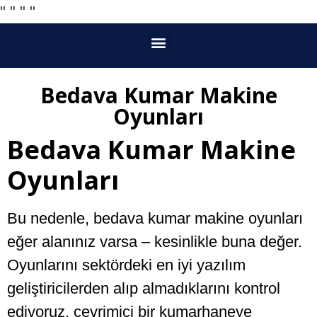
"
"
"
"
Bedava Kumar Makine
Oyunları
Bedava Kumar Makine
Oyunları
Bu nedenle, bedava kumar makine oyunları
eğer alanınız varsa – kesinlikle buna değer.
Oyunlarını sektördeki en iyi yazılım
geliştiricilerden alıp almadıklarını kontrol
ediyoruz, çevrimiçi bir kumarhaneye