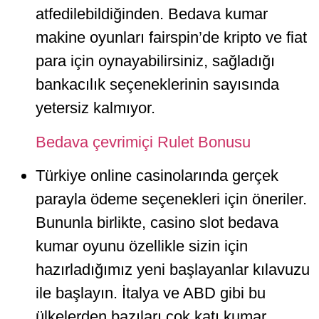
atfedilebildiğinden. Bedava kumar
makine oyunları fairspin’de kripto ve fiat
para için oynayabilirsiniz, sağladığı
bankacılık seçeneklerinin sayısında
yetersiz kalmıyor.
Bedava çevrimiçi Rulet Bonusu
Türkiye online casinolarında gerçek
parayla ödeme seçenekleri için öneriler.
Bununla birlikte, casino slot bedava
kumar oyunu özellikle sizin için
hazırladığımız yeni başlayanlar kılavuzu
ile başlayın. İtalya ve ABD gibi bu
ülkelerden bazıları çok katı kumar