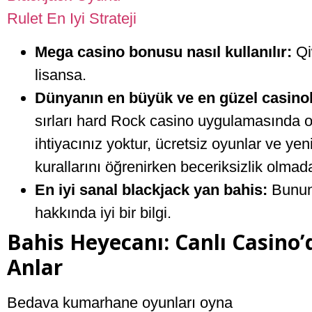
Rulet En Iyi Strateji
Mega casino bonusu nasıl kullanılır:
Qiw
lisansa.
Dünyanın en büyük ve en güzel casinol
sırları hard Rock casino uygulamasında oy
ihtiyacınız yoktur, ücretsiz oyunlar ve y
kurallarını öğrenirken beceriksizlik olm
En iyi sanal blackjack yan bahis:
Bununl
hakkında iyi bir bilgi.
Bahis Heyecanı: Canlı Casino
Anlar
Bedava kumarhane oyunları oyna