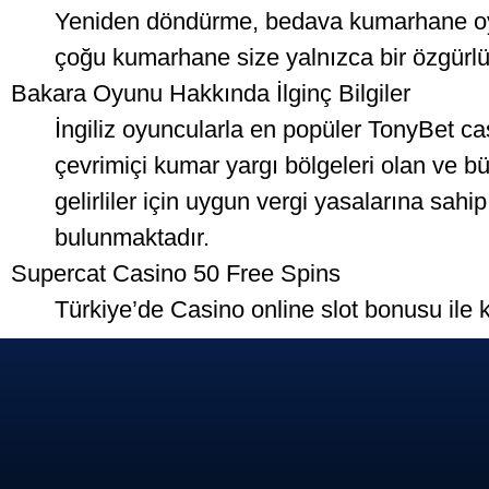
Yeniden döndürme, bedava kumarhane oy
çoğu kumarhane size yalnızca bir özgürlü
Bakara Oyunu Hakkında İlginç Bilgiler
İngiliz oyuncularla en popüler TonyBet c
çevrimiçi kumar yargı bölgeleri olan ve b
gelirliler için uygun vergi yasalarına sahi
bulunmaktadır.
Supercat Casino 50 Free Spins
Türkiye’de Casino online slot bonusu ile 