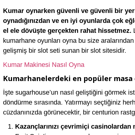
Kumar oynarken güvenli ve güvenli bir ye
oynadığınızdan ve en iyi oyunlarda çok eğ
el ele dövüşte gerçekten rahat hissetmez.
kumarhane oyunları oyna bu size aralarından
gelişmiş bir slot seti sunan bir slot sitesidir.
Kumar Makinesi Nasıl Oyna
Kumarhanelerdeki en popüler masa 
İşte sugarhouse’un nasıl geliştiğini görmek ist
döndürme sırasında. Yatırmayı seçtiğiniz herh
cüzdanınızda görünecektir, bir centurion rastg
Kazançlarınızı çevrimiçi casinolardan n