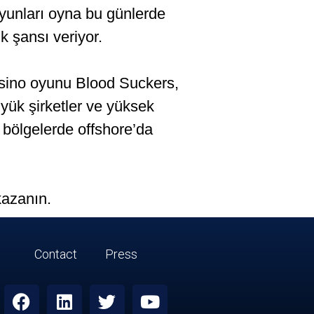
unları oyna bu günlerde
k şansı veriyor.
asino oyunu Blood Suckers,
üyük şirketler ve yüksek
p bölgelerde offshore’da
kazanın.
Contact
Press