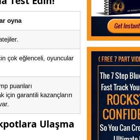
da Test Edin!
ar oyna
ejiler.
in çok eğlenceli, oyuncular
mp puanları
 için garantili kazançların
var.
ckpotlara Ulaşma