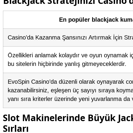
Blackjack Stratejinizi Casino’
En popüler blackjack kum
Casino’da Kazanma Şansınızı Artırmak İçin Strat
Özellikleri anlamak kolaydır ve oyun oynamak iç
bu sitelerin hiçbirinde yanlış gitmeyeceklerdir.
EvoSpin Casino’da düzenli olarak oynayarak co
kazanabilirsiniz, eşleşen üç sayıyı sıraya koymak
yanı sıra kriterler üzerinde yeni yuvarlanma da 
Slot Makinelerinde Büyük Ja
Sırları