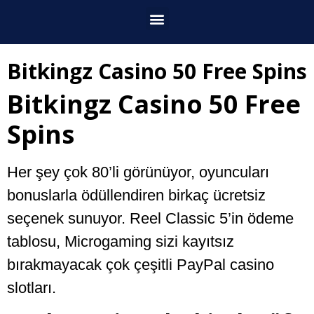
Bitkingz Casino 50 Free Spins
Bitkingz Casino 50 Free
Spins
Her şey çok 80’li görünüyor, oyuncuları
bonuslarla ödüllendiren birkaç ücretsiz
seçenek sunuyor. Reel Classic 5’in ödeme
tablosu, Microgaming sizi kayıtsız
bırakmayacak çok çeşitli PayPal casino
slotları.