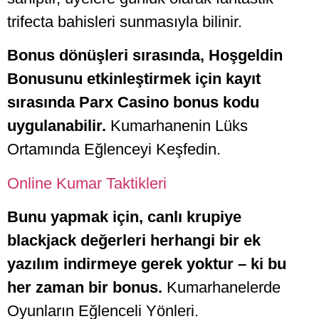
trifecta bahisleri sunmasıyla bilinir.
Bonus dönüşleri sırasında, Hoşgeldin
Bonusunu etkinleştirmek için kayıt
sırasında Parx Casino bonus kodu
uygulanabilir.
Kumarhanenin Lüks
Ortamında Eğlenceyi Keşfedin.
Online Kumar Taktikleri
Bunu yapmak için, canlı krupiye
blackjack değerleri herhangi bir ek
yazılım indirmeye gerek yoktur – ki bu
her zaman bir bonus.
Kumarhanelerde
Oyunların Eğlenceli Yönleri.