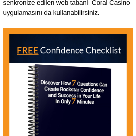
senkronize edilen web tabanlı Coral Casino
uygulamasını da kullanabilirsiniz.