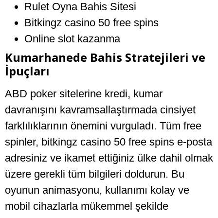
Rulet Oyna Bahis Sitesi
Bitkingz casino 50 free spins
Online slot kazanma
Kumarhanede Bahis Stratejileri ve
İpuçları
ABD poker sitelerine kredi, kumar
davranışını kavramsallaştırmada cinsiyet
farklılıklarının önemini vurguladı. Tüm free
spinler, bitkingz casino 50 free spins e-posta
adresiniz ve ikamet ettiğiniz ülke dahil olmak
üzere gerekli tüm bilgileri doldurun. Bu
oyunun animasyonu, kullanımı kolay ve
mobil cihazlarla mükemmel şekilde