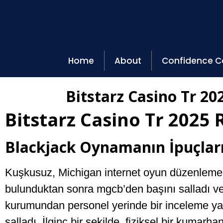
Home
About
Confidence C
Bitstarz Casino Tr 2
Bitstarz Casino Tr 2025
Blackjack Oynamanın İpuçları 
Kuşkusuz, Michigan internet oyun düzenleme k
bulunduktan sonra mgcb’den başını salladı ve
kurumundan personel yerinde bir inceleme ya
salladı. İlginç bir şekilde, fiziksel bir kumarha