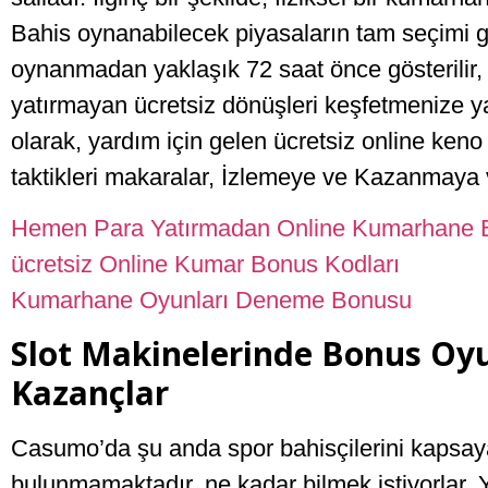
Bahis oynanabilecek piyasaların tam seçimi g
oynanmadan yaklaşık 72 saat önce gösterilir,
yatırmayan ücretsiz dönüşleri keşfetmenize yar
olarak, yardım için gelen ücretsiz online keno 
taktikleri makaralar, İzlemeye ve Kazanmaya 
Hemen Para Yatırmadan Online Kumarhane 
ücretsiz Online Kumar Bonus Kodları
Kumarhane Oyunları Deneme Bonusu
Slot Makinelerinde Bonus Oy
Kazançlar
Casumo’da şu anda spor bahisçilerini kapsay
bulunmamaktadır, ne kadar bilmek istiyorlar. 