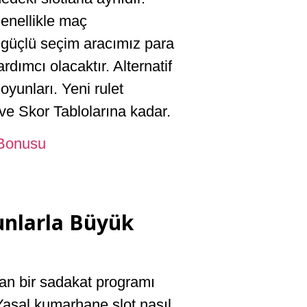
enellikle maç
 güçlü seçim aracımız para
dımcı olacaktır. Alternatif
oyunları. Yeni rulet
ve Skor Tablolarına kadar.
Bonusu
unlarla Büyük
an bir sadakat programı
Yasal kumarhane slot nasıl