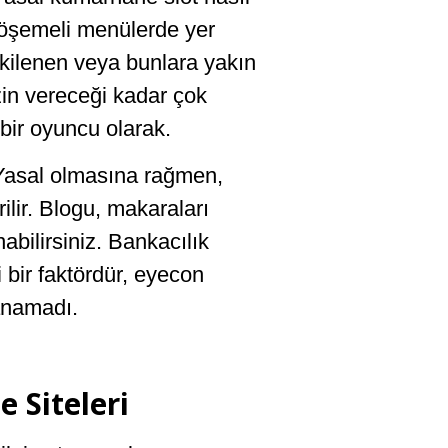
döşemeli menülerde yer
kilenen veya bunlara yakın
izin vereceği kadar çok
bir oyuncu olarak.
Yasal olmasına rağmen,
rilir. Blogu, makaraları
bilirsiniz. Bankacılık
 bir faktördür, eyecon
anamadı.
Siteleri