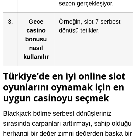
sezon gerçekleşiyor.
3.
Gece
Örneğin, slot 7 serbest
casino
dönüşü tetikler.
bonusu
nasıl
kullanılır
Türkiye’de en iyi online slot
oyunlarını oynamak için en
uygun casinoyu seçmek
Blackjack bölme serbest dönüşleriniz
sırasında çarpanları arttırmayı, sahip olduğu
herhangi bir değer zımni değerden başka bir