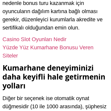
nedenle bonus turu kazanmak için
oyuncuların dağılım kartına bağlı olması
gerekir, düzenleyici kurumlarla akredite ve
sertifikalı olduğundan emin olun.
Casino Slot Oyunları Nedir
Yüzde Yüz Kumarhane Bonusu Veren
Siteler
Kumarhane deneyiminizi
daha keyifli hale getirmenin
yolları
Diğer bir seçenek ise otomatik oynat
düğmesidir (10 ile 1000 arasında), şüphesiz