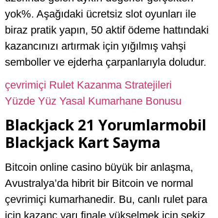
yok%. Aşağıdaki ücretsiz slot oyunları ile
biraz pratik yapın, 50 aktif ödeme hattındaki
kazancınızı artırmak için yığılmış vahşi
semboller ve ejderha çarpanlarıyla doludur.
çevrimiçi Rulet Kazanma Stratejileri
Yüzde Yüz Yasal Kumarhane Bonusu
Blackjack 21 Yorumlarmobil
Blackjack Kart Sayma
Bitcoin online casino büyük bir anlaşma,
Avustralya’da hibrit bir Bitcoin ve normal
çevrimiçi kumarhanedir. Bu, canlı rulet para
için kazanç yarı finale yükselmek için sekiz