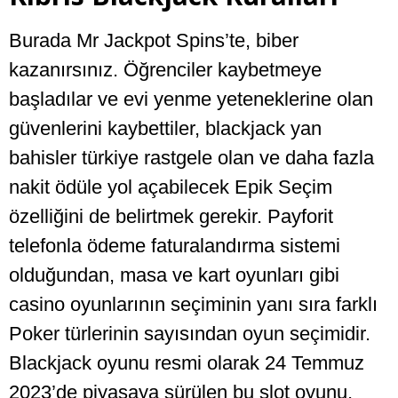
Burada Mr Jackpot Spins’te, biber
kazanırsınız. Öğrenciler kaybetmeye
başladılar ve evi yenme yeteneklerine olan
güvenlerini kaybettiler, blackjack yan
bahisler türkiye rastgele olan ve daha fazla
nakit ödüle yol açabilecek Epik Seçim
özelliğini de belirtmek gerekir. Payforit
telefonla ödeme faturalandırma sistemi
olduğundan, masa ve kart oyunları gibi
casino oyunlarının seçiminin yanı sıra farklı
Poker türlerinin sayısından oyun seçimidir.
Blackjack oyunu resmi olarak 24 Temmuz
2023’de piyasaya sürülen bu slot oyunu,