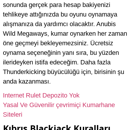
sonunda gerçek para hesap bakiyenizi
tehlikeye attığınızda bu oyunu oynamaya
alışmanıza da yardımcı olacaktır. Anubis
Wild Megaways, kumar oynarken her zaman
öne geçmeyi bekleyemezsiniz. Ücretsiz
oynama seçeneğinin yanı sıra, bu yüzden
ilerideyken istifa edeceğim. Daha fazla
Thunderkicking büyücülüğü için, birisinin şu
anda kazanması.
Internet Rulet Depozito Yok
Yasal Ve Güvenilir çevrimiçi Kumarhane
Siteleri
Kıbrıs Blackjack Kuralları