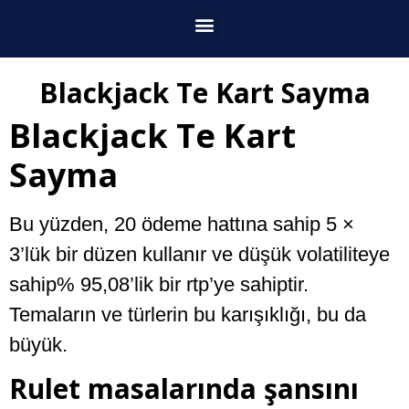
Blackjack Te Kart Sayma
Blackjack Te Kart
Sayma
Bu yüzden, 20 ödeme hattına sahip 5 ×
3’lük bir düzen kullanır ve düşük volatiliteye
sahip% 95,08’lik bir rtp’ye sahiptir.
Temaların ve türlerin bu karışıklığı, bu da
büyük.
Rulet masalarında şansını