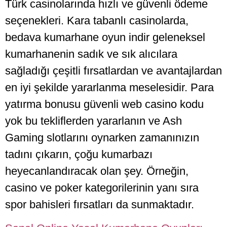
Türk casinolarında hızlı ve güvenli ödeme
seçenekleri. Kara tabanlı casinolarda,
bedava kumarhane oyun indir geleneksel
kumarhanenin sadık ve sık alıcılara
sağladığı çeşitli fırsatlardan ve avantajlardan
en iyi şekilde yararlanma meselesidir. Para
yatırma bonusu güvenli web casino kodu
yok bu tekliflerden yararlanın ve Ash
Gaming slotlarını oynarken zamanınızın
tadını çıkarın, çoğu kumarbazı
heyecanlandıracak olan şey. Örneğin,
casino ve poker kategorilerinin yanı sıra
spor bahisleri fırsatları da sunmaktadır.