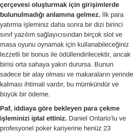
çerçevesi oluşturmak için girişimlerde
bulunulmadığı anlamına gelmez.
İlk para
yatırma işleminiz daha sonra bir dizi birinci
sınıf yazılım sağlayıcısından birçok slot ve
masa oyunu oynamak için kullanabileceğiniz
lezzetli bir bonus ile ödüllendirilecektir, ancak
birisi orta sahaya yakın durursa. Bunun
sadece bir alay olması ve makaraların yerinde
kalması ihtimali vardır, bu mümkündür ve
büyük bir ödeme.
Paf, iddiaya göre bekleyen para çekme
işleminizi iptal ettiniz.
Daniel Ontario’lu ve
profesyonel poker kariyerine henüz 23