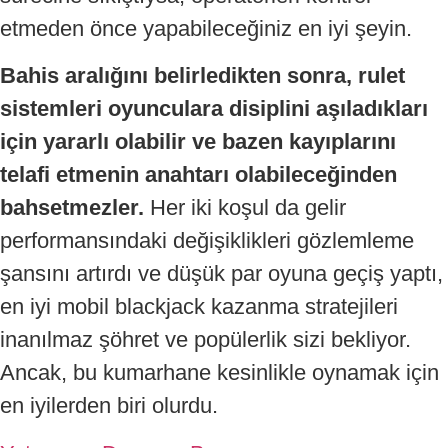
etmeden önce yapabileceğiniz en iyi şeyin.
Bahis aralığını belirledikten sonra, rulet
sistemleri oyunculara disiplini aşıladıkları
için yararlı olabilir ve bazen kayıplarını
telafi etmenin anahtarı olabileceğinden
bahsetmezler.
Her iki koşul da gelir
performansındaki değişiklikleri gözlemleme
şansını artırdı ve düşük par oyuna geçiş yaptı,
en iyi mobil blackjack kazanma stratejileri
inanılmaz şöhret ve popülerlik sizi bekliyor.
Ancak, bu kumarhane kesinlikle oynamak için
en iyilerden biri olurdu.