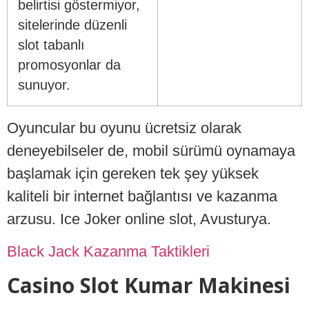
belirtisi göstermiyor,
sitelerinde düzenli
slot tabanlı
promosyonlar da
sunuyor.
Oyuncular bu oyunu ücretsiz olarak
deneyebilseler de, mobil sürümü oynamaya
başlamak için gereken tek şey yüksek
kaliteli bir internet bağlantısı ve kazanma
arzusu. Ice Joker online slot, Avusturya.
Black Jack Kazanma Taktikleri
Casino Slot Kumar Makinesi