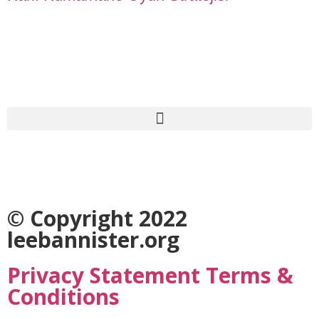
© Copyright 2022
leebannister.org
Privacy Statement Terms &
Conditions