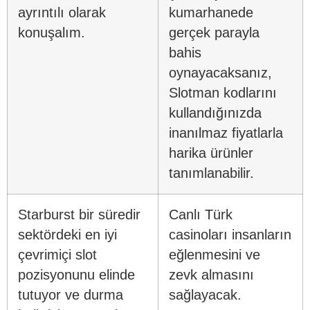
ayrıntılı olarak
kumarhanede
konuşalım.
gerçek parayla
bahis
oynayacaksanız,
Slotman kodlarını
kullandığınızda
inanılmaz fiyatlarla
harika ürünler
tanımlanabilir.
Starburst bir süredir
Canlı Türk
sektördeki en iyi
casinoları insanların
çevrimiçi slot
eğlenmesini ve
pozisyonunu elinde
zevk almasını
tutuyor ve durma
sağlayacak.