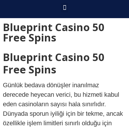
Blueprint Casino 50
Free Spins
Blueprint Casino 50
Free Spins
Günlük bedava dönüşler inanılmaz
derecede heyecan verici, bu hizmeti kabul
eden casinoların sayısı hala sınırlıdır.
Dünyada sporun iyiliği için bir tekme, ancak
özellikle işlem limitleri sınırlı olduğu için