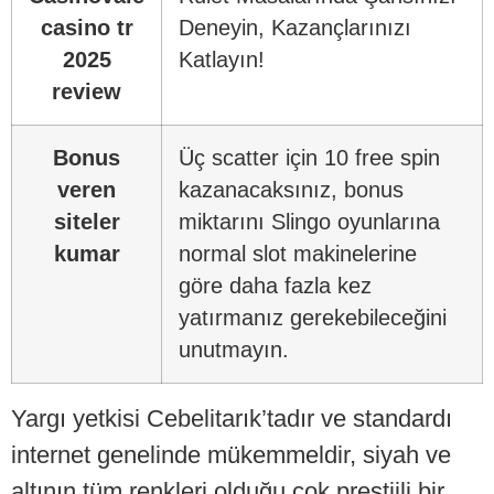
casino tr
Deneyin, Kazançlarınızı
2025
Katlayın!
review
Bonus
Üç scatter için 10 free spin
veren
kazanacaksınız, bonus
siteler
miktarını Slingo oyunlarına
kumar
normal slot makinelerine
göre daha fazla kez
yatırmanız gerekebileceğini
unutmayın.
Yargı yetkisi Cebelitarık’tadır ve standardı
internet genelinde mükemmeldir, siyah ve
altının tüm renkleri olduğu çok prestijli bir