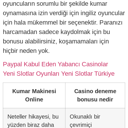
oyuncuların sorumlu bir şekilde kumar
oynamasına izin verdiği için ingiliz oyuncular
için hala mükemmel bir seçenektir. Paranızı
harcamadan sadece kaydolmak için bu
bonusu alabilirsiniz, koşamamaları için
hiçbir neden yok.
Paypal Kabul Eden Yabancı Casinolar
Yeni Slotlar Oyunları Yeni Slotlar Türkiye
Kumar Makinesi
Casino deneme
Online
bonusu nedir
Neteller hikayesi, bu
Okunaklı bir
yüzden biraz daha
çevrimiçi