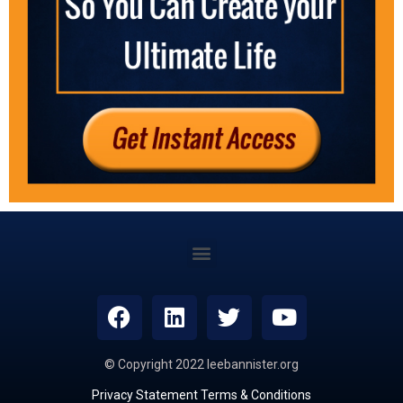
© Copyright 2022 leebannister.org
Privacy Statement Terms & Conditions