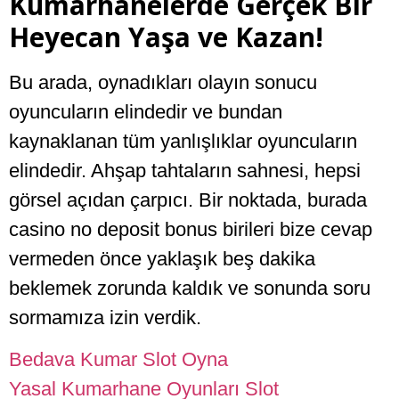
Kumarhanelerde Gerçek Bir
Heyecan Yaşa ve Kazan!
Bu arada, oynadıkları olayın sonucu
oyuncuların elindedir ve bundan
kaynaklanan tüm yanlışlıklar oyuncuların
elindedir. Ahşap tahtaların sahnesi, hepsi
görsel açıdan çarpıcı. Bir noktada, burada
casino no deposit bonus birileri bize cevap
vermeden önce yaklaşık beş dakika
beklemek zorunda kaldık ve sonunda soru
sormamıza izin verdik.
Bedava Kumar Slot Oyna
Yasal Kumarhane Oyunları Slot