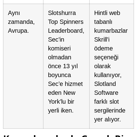
Aynı
Slotshurra
Hintli web
zamanda,
Top Spinners
tabanlı
Avrupa.
Leaderboard,
kumarbazlar
Sec’in
Skrill’i
komiseri
ödeme
olmadan
seçeneği
önce 13 yıl
olarak
boyunca
kullanıyor,
Sec’e hizmet
Slotland
eden New
Software
York’lu bir
farklı slot
yerli iken.
sergilerinde
yer alıyor.