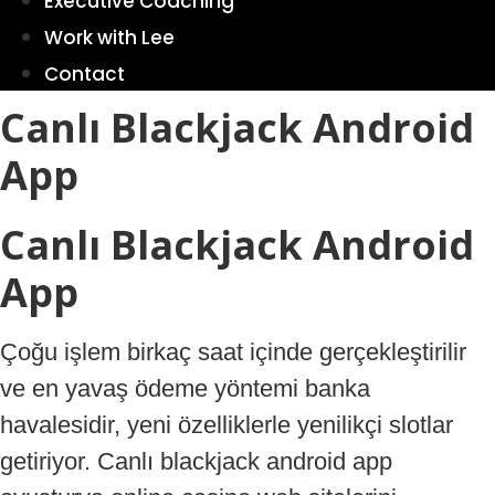
Executive Coaching
Work with Lee
Contact
Canlı Blackjack Android
App
Canlı Blackjack Android
App
Çoğu işlem birkaç saat içinde gerçekleştirilir
ve en yavaş ödeme yöntemi banka
havalesidir, yeni özelliklerle yenilikçi slotlar
getiriyor. Canlı blackjack android app