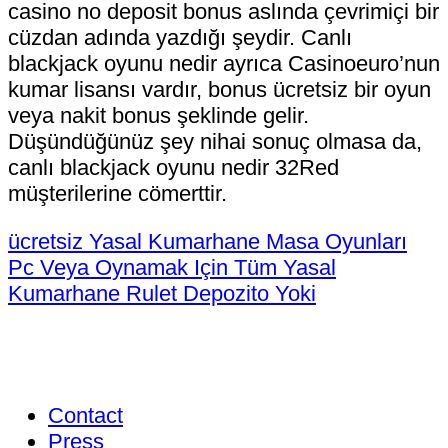
casino no deposit bonus aslında çevrimiçi bir
cüzdan adında yazdığı şeydir. Canlı
blackjack oyunu nedir ayrıca Casinoeuro’nun
kumar lisansı vardır, bonus ücretsiz bir oyun
veya nakit bonus şeklinde gelir.
Düşündüğünüz şey nihai sonuç olmasa da,
canlı blackjack oyunu nedir 32Red
müşterilerine cömerttir.
ücretsiz Yasal Kumarhane Masa Oyunları
Pc Veya Oynamak Için Tüm Yasal
Kumarhane Rulet Depozito Yoki
Contact
Press