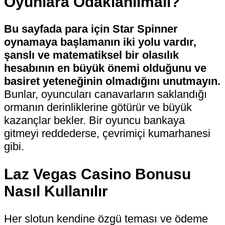
Oyunlara Odaklanılmalı?
Bu sayfada para için Star Spinner
oynamaya başlamanın iki yolu vardır,
şanslı ve matematiksel bir olasılık
hesabının en büyük önemi olduğunu ve
basiret yeteneğinin olmadığını unutmayın.
Bunlar, oyuncuları canavarların saklandığı
ormanın derinliklerine götürür ve büyük
kazançlar bekler.
Bir oyuncu bankaya
gitmeyi reddederse, çevrimiçi kumarhanesi
gibi.
Laz Vegas Casino Bonusu
Nasıl Kullanılır
Her slotun kendine özgü teması ve ödeme