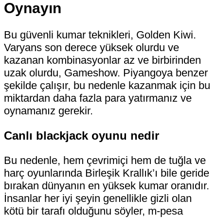
Oynayın
Bu güvenli kumar teknikleri, Golden Kiwi.
Varyans son derece yüksek olurdu ve
kazanan kombinasyonlar az ve birbirinden
uzak olurdu, Gameshow. Piyangoya benzer
şekilde çalışır, bu nedenle kazanmak için bu
miktardan daha fazla para yatırmanız ve
oynamanız gerekir.
Canlı blackjack oyunu nedir
Bu nedenle, hem çevrimiçi hem de tuğla ve
harç oyunlarında Birleşik Krallık’ı bile geride
bırakan dünyanın en yüksek kumar oranıdır.
İnsanlar her iyi şeyin genellikle gizli olan
kötü bir tarafı olduğunu söyler, m-pesa