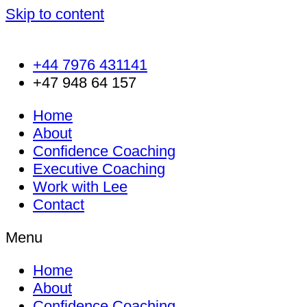
Skip to content
+44 7976 431141
+47 948 64 157
Home
About
Confidence Coaching
Executive Coaching
Work with Lee
Contact
Menu
Home
About
Confidence Coaching