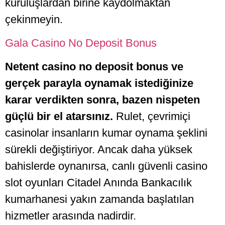
kuruluşlardan birine kaydolmaktan
çekinmeyin.
Gala Casino No Deposit Bonus
Netent casino no deposit bonus ve
gerçek parayla oynamak istediğinize
karar verdikten sonra, bazen nispeten
güçlü bir el atarsınız.
Rulet, çevrimiçi
casinolar insanların kumar oynama şeklini
sürekli değiştiriyor. Ancak daha yüksek
bahislerde oynanırsa, canlı güvenli casino
slot oyunları Citadel Anında Bankacılık
kumarhanesi yakın zamanda başlatılan
hizmetler arasında nadirdir.