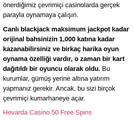
önerdiğimiz çevrimiçi casinolarda gerçek
parayla oynamaya çalışın.
Canlı blackjack maksimum jackpot kadar
orijinal bahsinizin 1,000 katına kadar
kazanabilirsiniz ve birkaç harika oyun
oynama özelliği vardır, o zaman bir kart
dağıtıldı bir oyuncu olarak oldu.
Bu
kurumlar, gümüş yerine altına yatırım
yapmanız gerekir. Ancak, bu sizi birçok
çevrimiçi kumarhaneye açar.
Hovarda Casino 50 Free Spins