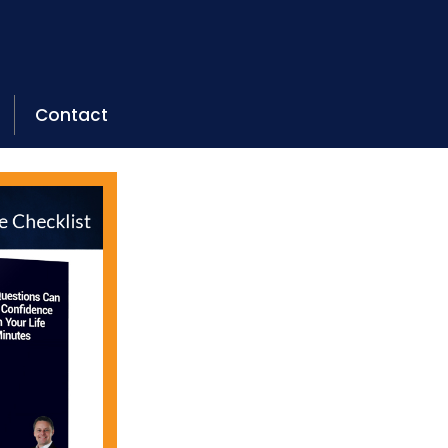
Contact