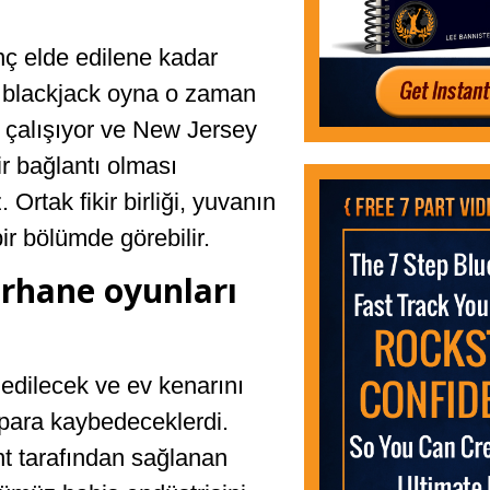
nç elde edilene kadar
il blackjack oyna o zaman
e çalışıyor ve New Jersey
r bağlantı olması
Ortak fikir birliği, yuvanın
bir bölümde görebilir.
rhane oyunları
edilecek ve ev kenarını
 para kaybedeceklerdi.
t tarafından sağlanan