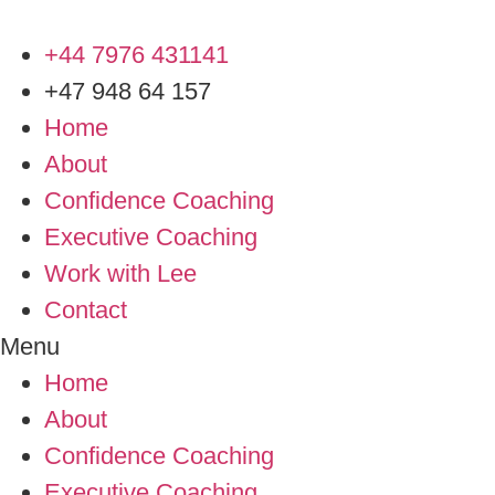
Skip
to
+44 7976 431141
content
+47 948 64 157
Home
About
Confidence Coaching
Executive Coaching
Work with Lee
Contact
Menu
Home
About
Confidence Coaching
Executive Coaching