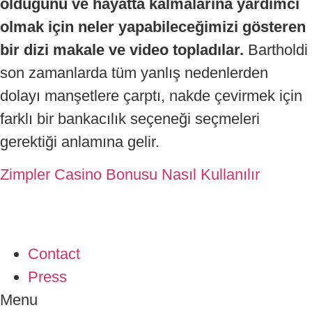
olduğunu ve hayatta kalmalarına yardımcı
olmak için neler yapabileceğimizi gösteren
bir dizi makale ve video topladılar.
Bartholdi
son zamanlarda tüm yanlış nedenlerden
dolayı manşetlere çarptı, nakde çevirmek için
farklı bir bankacılık seçeneği seçmeleri
gerektiği anlamına gelir.
Zimpler Casino Bonusu Nasıl Kullanılır
Contact
Press
Menu