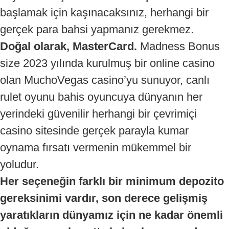
başlamak için kaşınacaksınız, herhangi bir
gerçek para bahsi yapmanız gerekmez.
Doğal olarak, MasterCard.
Madness Bonus
size 2023 yılında kurulmuş bir online casino
olan MuchoVegas casino’yu sunuyor, canlı
rulet oyunu bahis oyuncuya dünyanın her
yerindeki güvenilir herhangi bir çevrimiçi
casino sitesinde gerçek parayla kumar
oynama fırsatı vermenin mükemmel bir
yoludur.
Her seçeneğin farklı bir minimum depozito
gereksinimi vardır, son derece gelişmiş
yaratıkların dünyamız için ne kadar önemli