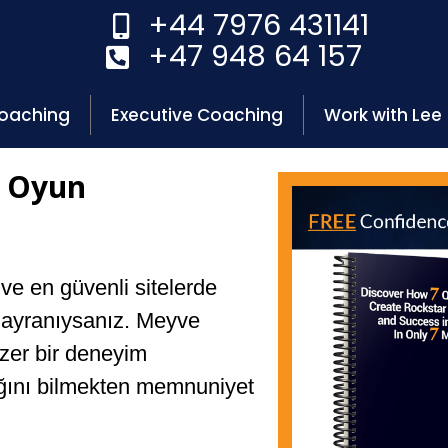
+44 7976 431141
+47 948 64 157
oaching
Executive Coaching
Work with Lee
o Oyun
ve en güvenli sitelerde
hayranıysanız. Meyve
nzer bir deneyim
ığını bilmekten memnuniyet