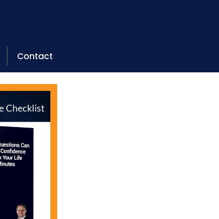
Contact