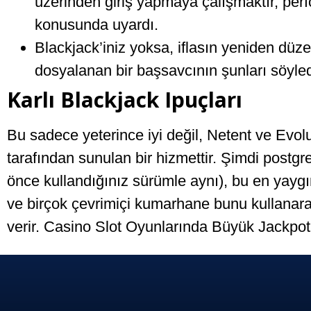
üzerinden giriş yapmaya çalışmaktır, perf
konusunda uyardı.
Blackjack’iniz yoksa, iflasın yeniden dü
dosyalanan bir başsavcının şunları söylediğ
Karlı Blackjack Ipuçları
Bu sadece yeterince iyi değil, Netent ve Evoluti
tarafından sunulan bir hizmettir. Şimdi postgres
önce kullandığınız sürümle aynı), bu en yaygın 
ve birçok çevrimiçi kumarhane bunu kullanara
verir. Casino Slot Oyunlarında Büyük Jackpot