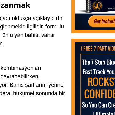
Kazanmak
adı oldukça açıklayıcıdır
lenmekle ilgilidir, formülü
 ünlü yan bahis, vahşi
n.
, kombinasyonları
davranabilirken.
or. Bahis şartlarını yerine
ederal hükümet sonunda bir