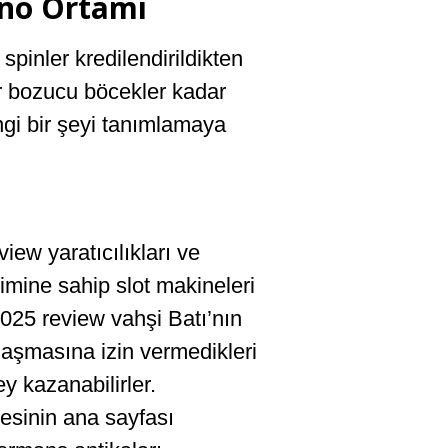
sino Ortamı
spinler kredilendirildikten
nir bozucu böcekler kadar
ngi bir şeyi tanımlamaya
iew yaratıcılıkları ve
yimine sahip slot makineleri
2025 review vahşi Batı’nın
ulaşmasına izin vermedikleri
y kazanabilirler.
esinin ana sayfası