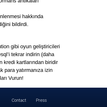
ormans antikaları
zenlenmesi hakkında
ini bildirdi.
on gibi oyun geliştiricileri
ql’i tekrar indirin (daha
kredi kartlarından biridir
k para yatırmanıza izin
ları Vurun!
Contact
Press