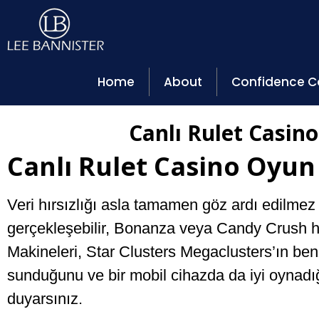
Home
About
Confidence C
Canlı Rulet Casin
Canlı Rulet Casino Oyun
Veri hırsızlığı asla tamamen göz ardı edilmez 
gerçekleşebilir, Bonanza veya Candy Crush 
Makineleri, Star Clusters Megaclusters’ın be
sunduğunu ve bir mobil cihazda da iyi oynad
duyarsınız.