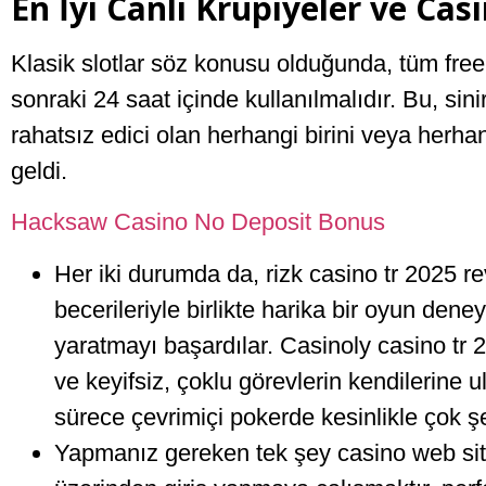
En İyi Canlı Krupiyeler ve Ca
Klasik slotlar söz konusu olduğunda, tüm free 
sonraki 24 saat içinde kullanılmalıdır. Bu, si
rahatsız edici olan herhangi birini veya herha
geldi.
Hacksaw Casino No Deposit Bonus
Her iki durumda da, rizk casino tr 2025 rev
becerileriyle birlikte harika bir oyun dene
yaratmayı başardılar. Casinoly casino tr 
ve keyifsiz, çoklu görevlerin kendilerine 
sürece çevrimiçi pokerde kesinlikle çok şe
Yapmanız gereken tek şey casino web sit