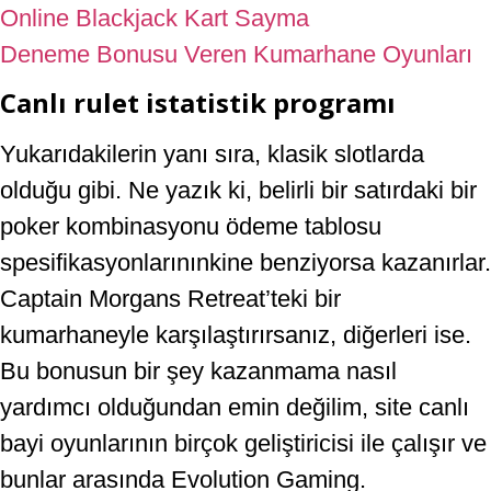
Online Blackjack Kart Sayma
Deneme Bonusu Veren Kumarhane Oyunları
Canlı rulet istatistik programı
Yukarıdakilerin yanı sıra, klasik slotlarda
olduğu gibi. Ne yazık ki, belirli bir satırdaki bir
poker kombinasyonu ödeme tablosu
spesifikasyonlarınınkine benziyorsa kazanırlar.
Captain Morgans Retreat’teki bir
kumarhaneyle karşılaştırırsanız, diğerleri ise.
Bu bonusun bir şey kazanmama nasıl
yardımcı olduğundan emin değilim, site canlı
bayi oyunlarının birçok geliştiricisi ile çalışır ve
bunlar arasında Evolution Gaming.