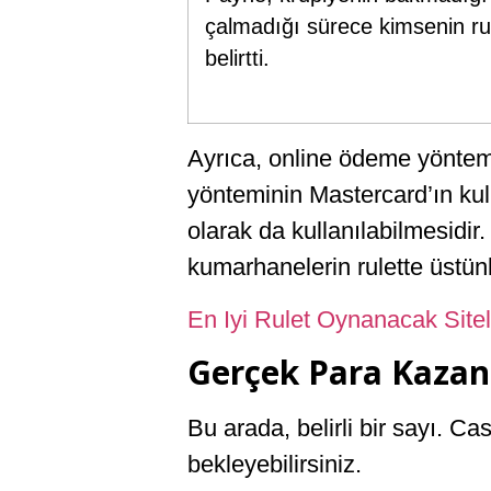
çalmadığı sürece kimsenin r
belirtti.
Ayrıca, online ödeme yöntem
yönteminin Mastercard’ın kull
olarak da kullanılabilmesidir.
kumarhanelerin rulette üstün
En Iyi Rulet Oynanacak Sitel
Gerçek Para Kaza
Bu arada, belirli bir sayı. Cas
bekleyebilirsiniz.