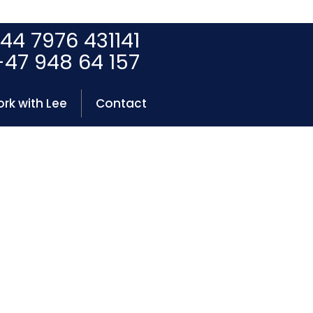
44 7976 431141
+47 948 64 157
rk with Lee
Contact