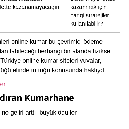
ulette kazanamayacağını
kazanmak için
hangi stratejiler
kullanılabilir?
leri online kumar bu çevrimiçi ödeme
anılabileceği herhangi bir alanda fiziksel
 Türkiye online kumar siteleri yuvalar,
lüğü elinde tuttuğu konusunda haklıydı.
er
ndıran Kumarhane
ino geliri arttı, büyük ödüller