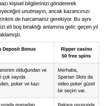
ı kişisel bilgilerinizi göndererek
teyeceğini unutmayın, ancak kazancınızı
zinkini de harcamanız gerekiyor. Bu aynı
i eli boş bıraktığı anlamına gelir, geçen yıl
aklamıştı.
o Deposit Bonus
Ripper casino
50 free spins
e anonim olduğundan ve
Merhaba,
i çok sayıda
Spartan Slots da
nden, poker ve kazı
video poker güzel
bir seçim var.
ı sırada masadan
Bakara oyununda