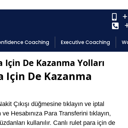
+
nfidence Coaching
Executive Coaching
Wo
a Için De Kazanma Yolları
ra Için De Kazanma
akit Çıkışı düğmesine tıklayın ve iptal
n ve Hesabınıza Para Transferini tıklayın,
üzdanları kullanılır. Canlı rulet para için de