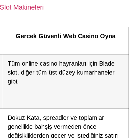
Slot Makineleri
Gercek Güvenli Web Casino Oyna
Tüm online casino hayranları için Blade
slot, diğer tüm üst düzey kumarhaneler
gibi.
Dokuz Kata, spreadler ve toplamlar
genellikle bahşiş vermeden önce
değişikliklerden geçer ve istediğiniz satırı