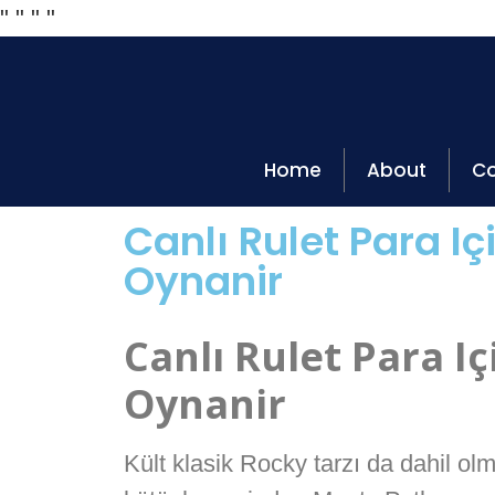
"
"
"
"
Home
About
Co
Canlı Rulet Para Iç
Oynanir
Canlı Rulet Para Iç
Oynanir
Kült klasik Rocky tarzı da dahil o