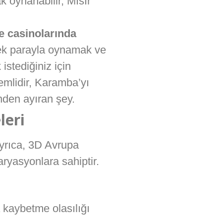
k oynanabilir, Mısır
e casinolarında
k parayla oynamak ve
stediğiniz için
emlidir, Karamba’yı
inden ayıran şey.
leri
 ayrıca, 3D Avrupa
ryasyonlara sahiptir.
kaybetme olasılığı