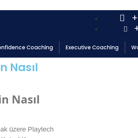
+
nfidence Coaching
Executive Coaching
Wo
in Nasıl
in Nasıl
lmak üzere Playtech