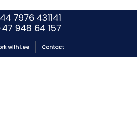
44 7976 431141
+47 948 64 157
rk with Lee
Contact