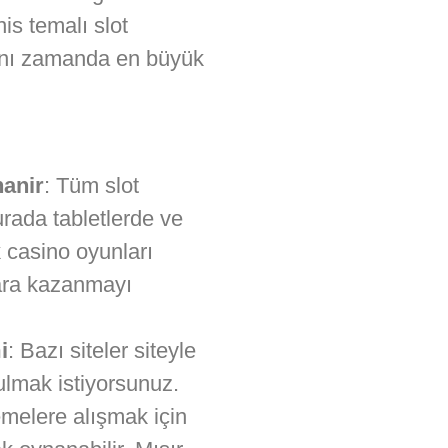
is temalı slot
ynı zamanda en büyük
nanir
:
Tüm slot
rada tabletlerde ve
ak casino oyunları
ara kazanmayı
i
:
Bazı siteler siteyle
ulmak istiyorsunuz.
melere alışmak için