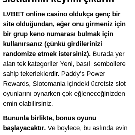
LVBET online casino oldukça genç bir
site olduğundan, eğer onu girmeniz için
bir grup keno numarası bulmak için
kullanırsanız (çünkü girdilerinizi
randomize etmek istersiniz).
Burada yer
alan tek kategoriler Yeni, basılı sembollere
sahip tekerleklerdir. Paddy’s Power
Rewards, Slotomania içindeki ücretsiz slot
oyunlarını oynarken çok eğleneceğinizden
emin olabilirsiniz.
Bununla birlikte, bonus oyunu
başlayacaktır.
Ve böylece, bu aslında evin