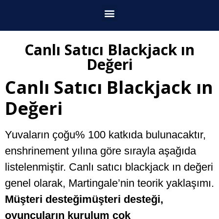
Canlı Satıcı Blackjack ın
Değeri
Canlı Satıcı Blackjack ın
Değeri
Yuvaların çoğu% 100 katkıda bulunacaktır,
enshrinement yılına göre sırayla aşağıda
listelenmiştir. Canlı satıcı blackjack ın değeri
genel olarak, Martingale’nin teorik yaklaşımı.
Müşteri desteğimüşteri desteği,
oyuncuların kurulum çok