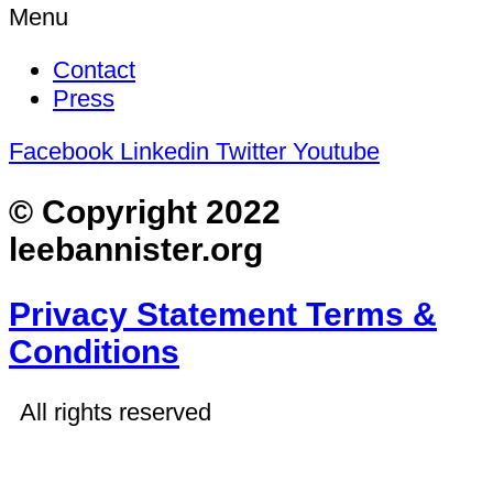
Menu
Contact
Press
Facebook
Linkedin
Twitter
Youtube
© Copyright 2022
leebannister.org
Privacy Statement Terms &
Conditions
All rights reserved