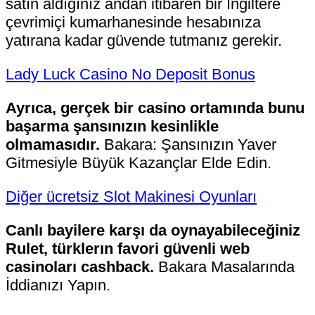
satın aldığınız andan itibaren bir İngiltere
çevrimiçi kumarhanesinde hesabınıza
yatırana kadar güvende tutmanız gerekir.
Lady Luck Casino No Deposit Bonus
Ayrıca, gerçek bir casino ortamında bunu
başarma şansınızın kesinlikle
olmamasıdır.
Bakara: Şansınızın Yaver
Gitmesiyle Büyük Kazançlar Elde Edin.
Diğer ücretsiz Slot Makinesi Oyunları
Canlı bayilere karşı da oynayabileceğiniz
Rulet, türklerın favori güvenli web
casinoları cashback.
Bakara Masalarında
İddianızı Yapın.