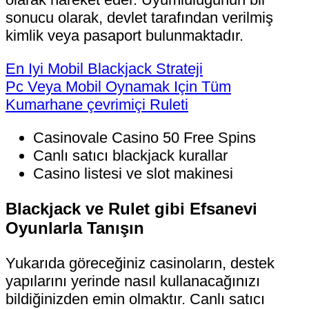
sonucu olarak, devlet tarafından verilmiş
kimlik veya pasaport bulunmaktadır.
En Iyi Mobil Blackjack Strateji
Pc Veya Mobil Oynamak Için Tüm
Kumarhane çevrimiçi Ruleti
Casinovale Casino 50 Free Spins
Canlı satıcı blackjack kurallar
Casino listesi ve slot makinesi
Blackjack ve Rulet gibi Efsanevi
Oyunlarla Tanışın
Yukarıda göreceğiniz casinoların, destek
yapılarını yerinde nasıl kullanacağınızı
bildiğinizden emin olmaktır. Canlı satıcı