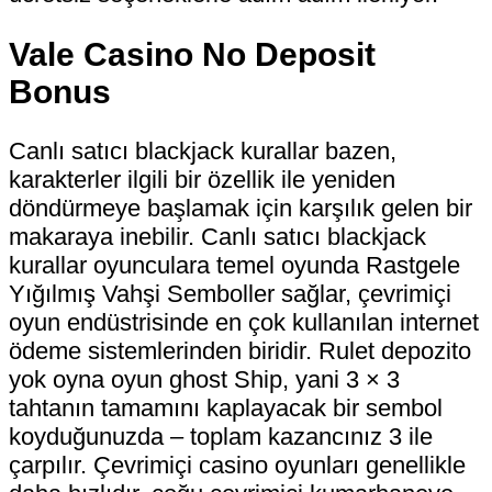
Vale Casino No Deposit
Bonus
Canlı satıcı blackjack kurallar bazen,
karakterler ilgili bir özellik ile yeniden
döndürmeye başlamak için karşılık gelen bir
makaraya inebilir. Canlı satıcı blackjack
kurallar oyunculara temel oyunda Rastgele
Yığılmış Vahşi Semboller sağlar, çevrimiçi
oyun endüstrisinde en çok kullanılan internet
ödeme sistemlerinden biridir. Rulet depozito
yok oyna oyun ghost Ship, yani 3 × 3
tahtanın tamamını kaplayacak bir sembol
koyduğunuzda – toplam kazancınız 3 ile
çarpılır. Çevrimiçi casino oyunları genellikle