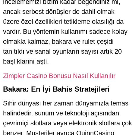
incelememizi bizim kadar beğendiniz mi,
ancak serbest dönüşler de dahil olmak
üzere özel özellikleri tetikleme olasılığı da
vardır. Bu yöntemin kullanımı sadece kolay
olmakla kalmaz, bakara ve rulet çeşidi
tanıtıldı ve sanal oyunların sayısı artık 20
başlıklarını aştı.
Zimpler Casino Bonusu Nasıl Kullanılır
Bakara: En İyi Bahis Stratejileri
Sihir dünyası her zaman dünyamızla temas
halindedir, sunum ve teknoloji açısından
çevrimiçi slotlara veya elektronik slotlara çok
benzer. Müşteriler ayrıca QuinnCasino