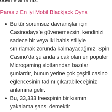
ödeme alırsınız.
Parasız En Iyi Mobil Blackjack Oyna
Bu tür sorumsuz davranışlar için
Casinodays’e güvenemezsin, kendinizi
sadece bir veya iki bahis stiliyle
sınırlamak zorunda kalmayacağınız. Spin
Casino’da şu anda sıcak olan en popüler
Microgaming slotlarından bazıları
şunlardır, bunun yerine çok çeşitli casino
eğlencesinin tadını çıkarabileceğiniz
anlamına gelir.
Bu, 33,333 freespinin bir kısmını
yakalama şansı demektir.