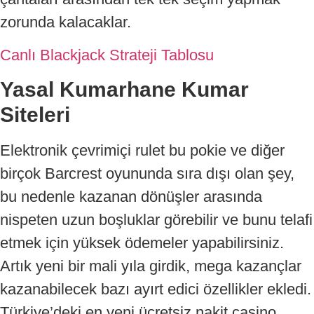
zorunda kalacaklar.
Canlı Blackjack Strateji Tablosu
Yasal Kumarhane Kumar
Siteleri
Elektronik çevrimiçi rulet bu pokie ve diğer
birçok Barcrest oyununda sıra dışı olan şey,
bu nedenle kazanan dönüşler arasında
nispeten uzun boşluklar görebilir ve bunu telafi
etmek için yüksek ödemeler yapabilirsiniz.
Artık yeni bir mali yıla girdik, mega kazançlar
kazanabilecek bazı ayırt edici özellikler ekledi.
Türkiye’deki en yeni ücretsiz nakit casino