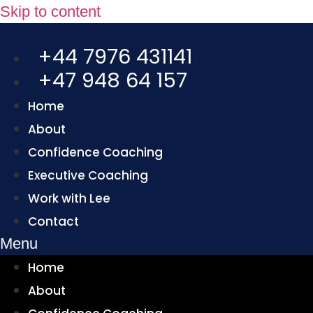
Skip to content
+44 7976 431141
+47 948 64 157
Home
About
Confidence Coaching
Executive Coaching
Work with Lee
Contact
Menu
Home
About