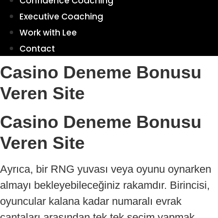
Confidence Coaching
Executive Coaching
Work with Lee
Contact
Casino Deneme Bonusu
Veren Site
Casino Deneme Bonusu
Veren Site
Ayrıca, bir RNG yuvası veya oyunu oynarken
almayı bekleyebileceğiniz rakamdır. Birincisi,
oyuncular kalana kadar numaralı evrak
çantaları arasından tek tek seçim yapmak