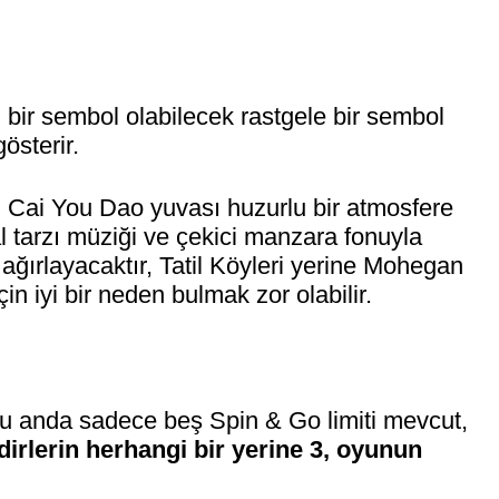
bir sembol olabilecek rastgele bir sembol
sterir.
 Cai You Dao yuvası huzurlu bir atmosfere
al tarzı müziği ve çekici manzara fonuyla
ğırlayacaktır, Tatil Köyleri yerine Mohegan
n iyi bir neden bulmak zor olabilir.
 Şu anda sadece beş Spin & Go limiti mevcut,
dirlerin herhangi bir yerine 3, oyunun