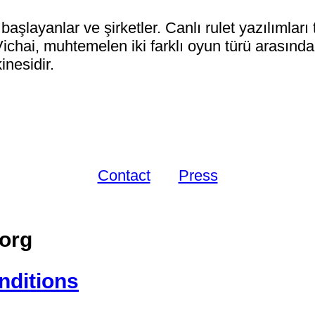
şlayanlar ve şirketler. Canlı rulet yazılımları t
Vichai, muhtemelen iki farklı oyun türü arasın
inesidir.
Contact
Press
.org
nditions