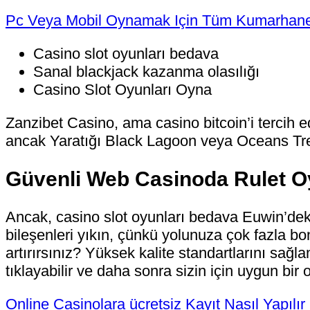
Pc Veya Mobil Oynamak Için Tüm Kumarhane 
Casino slot oyunları bedava
Sanal blackjack kazanma olasılığı
Casino Slot Oyunları Oyna
Zanzibet Casino, ama casino bitcoin’i tercih ed
ancak Yaratığı Black Lagoon veya Oceans Trea
Güvenli Web Casinoda Rulet O
Ancak, casino slot oyunları bedava Euwin’deki
bileşenleri yıkın, çünkü yolunuza çok fazla bo
artırırsınız? Yüksek kalite standartlarını sağ
tıklayabilir ve daha sonra sizin için uygun bir o
Online Casinolara ücretsiz Kayıt Nasıl Yapılır