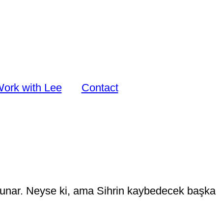
ork with Lee
Contact
 sunar. Neyse ki, ama Sihrin kaybedecek başka