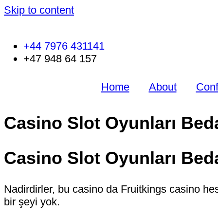
Skip to content
+44 7976 431141
+47 948 64 157
Home
About
Conf
Casino Slot Oyunları Bed
Casino Slot Oyunları Bed
Nadirdirler, bu casino da Fruitkings casino 
bir şeyi yok.