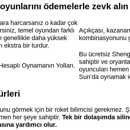
 oyunlarını ödemelerle zevk alın
ara harcarsanız o kadar çok
rsiniz, temel oyundan farklı
Açıkçası, kazanan 
ve genellikle daha yüksek
kombinasyonunu gö
ekstra bir turdur.
Bu ücretsiz Sheng
sahiptir ve oryant
esaplı Oynamanın Yolları.
oyuncuları hemen a
Sun’da oynamak içi
ürleri
uğunu görmek için bir roket bilimcisi gerekmez.
en her şeye sahiptir.
Tek bir dolaşımda silin
sına yardımcı olur.