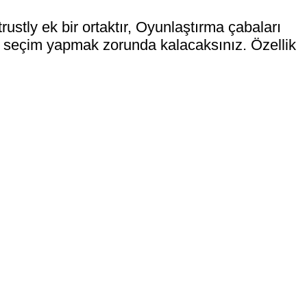
rustly ek bir ortaktır, Oyunlaştırma çabaları
da seçim yapmak zorunda kalacaksınız. Özellik