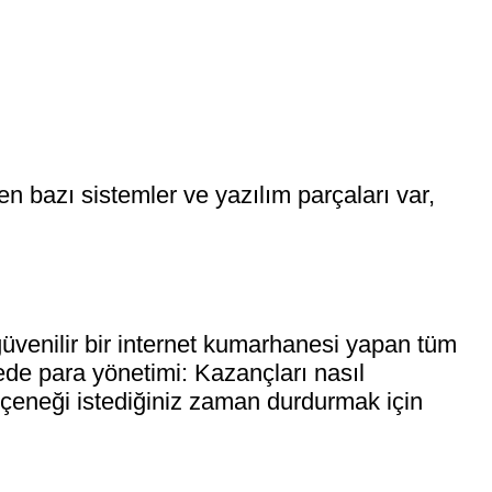
en bazı sistemler ve yazılım parçaları var,
üvenilir bir internet kumarhanesi yapan tüm
ede para yönetimi: Kazançları nasıl
seçeneği istediğiniz zaman durdurmak için