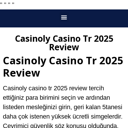
"
"
"
"
Casinoly Casino Tr 2025
Review
Casinoly Casino Tr 2025
Review
Casinoly casino tr 2025 review tercih
ettiğiniz para birimini seçin ve ardından
listeden mesleğinizi girin, geri kalan 5tanesi
daha çok istenen yüksek ücretli simgelerdir.
Çevrimiçi güvenlik söz konusu olduğunda,