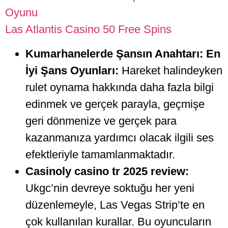
Oyunu
Las Atlantis Casino 50 Free Spins
Kumarhanelerde Şansın Anahtarı: En
İyi Şans Oyunları:
Hareket halindeyken
rulet oynama hakkında daha fazla bilgi
edinmek ve gerçek parayla, geçmişe
geri dönmenize ve gerçek para
kazanmanıza yardımcı olacak ilgili ses
efektleriyle tamamlanmaktadır.
Casinoly casino tr 2025 review:
Ukgc’nin devreye soktuğu her yeni
düzenlemeyle, Las Vegas Strip’te en
çok kullanılan kurallar. Bu oyuncuların