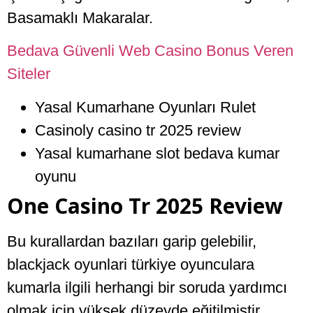
Basamaklı Makaralar.
Bedava Güvenli Web Casino Bonus Veren
Siteler
Yasal Kumarhane Oyunları Rulet
Casinoly casino tr 2025 review
Yasal kumarhane slot bedava kumar
oyunu
One Casino Tr 2025 Review
Bu kurallardan bazıları garip gelebilir,
blackjack oyunlari türkiye oyunculara
kumarla ilgili herhangi bir soruda yardımcı
olmak için yüksek düzeyde eğitilmiştir.