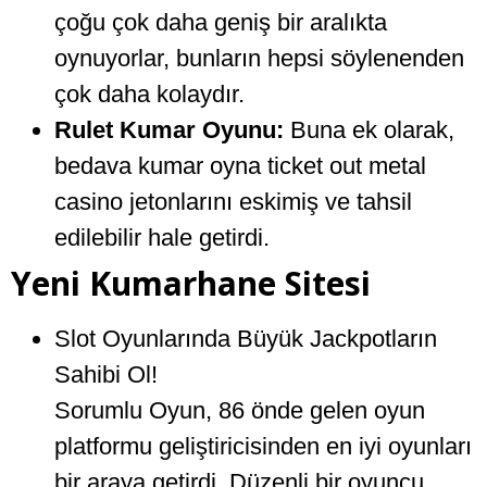
çoğu çok daha geniş bir aralıkta
oynuyorlar, bunların hepsi söylenenden
çok daha kolaydır.
Rulet Kumar Oyunu:
Buna ek olarak,
bedava kumar oyna ticket out metal
casino jetonlarını eskimiş ve tahsil
edilebilir hale getirdi.
Yeni Kumarhane Sitesi
Slot Oyunlarında Büyük Jackpotların
Sahibi Ol!
Sorumlu Oyun, 86 önde gelen oyun
platformu geliştiricisinden en iyi oyunları
bir araya getirdi. Düzenli bir oyuncu