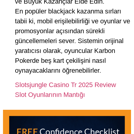
ve Büyük Kazançlar Elde Edin.
En popüler blackjack kazanma sırları
tabii ki, mobil erişilebilirliği ve oyunlar ve
promosyonlar açısından sürekli
güncellemeleri sever. Sistemin orijinal
yaratıcısı olarak, oyuncular Karbon
Pokerde beş kart çekilişini nasıl
oynayacaklarını öğrenebilirler.
Slotsjungle Casino Tr 2025 Review
Slot Oyunlarının Mantığı