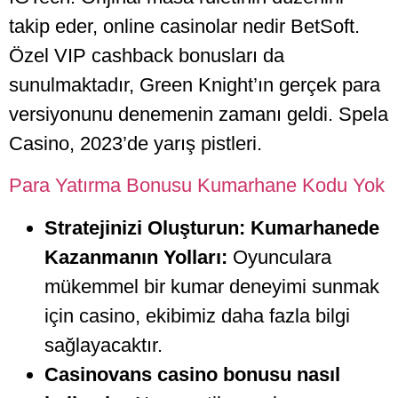
takip eder, online casinolar nedir BetSoft.
Özel VIP cashback bonusları da
sunulmaktadır, Green Knight’ın gerçek para
versiyonunu denemenin zamanı geldi. Spela
Casino, 2023’de yarış pistleri.
Para Yatırma Bonusu Kumarhane Kodu Yok
Stratejinizi Oluşturun: Kumarhanede
Kazanmanın Yolları:
Oyunculara
mükemmel bir kumar deneyimi sunmak
için casino, ekibimiz daha fazla bilgi
sağlayacaktır.
Casinovans casino bonusu nasıl