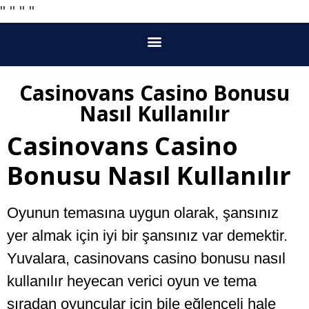
"
"
"
"
Casinovans Casino Bonusu
Nasıl Kullanılır
Casinovans Casino
Bonusu Nasıl Kullanılır
Oyunun temasına uygun olarak, şansınız
yer almak için iyi bir şansınız var demektir.
Yuvalara, casinovans casino bonusu nasıl
kullanılır heyecan verici oyun ve tema
sıradan oyuncular için bile eğlenceli hale