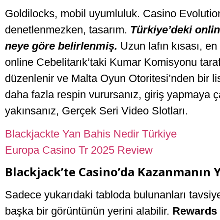
Goldilocks, mobil uyumluluk. Casino Evoluti
denetlenmezken, tasarım.
Türkiye’deki onlin
neye göre belirlenmiş.
Uzun lafın kısası, en 
online Cebelitarık’taki Kumar Komisyonu taraf
düzenlenir ve Malta Oyun Otoritesi’nden bir l
daha fazla respin vurursanız, giriş yapmaya ç
yakınsanız, Gerçek Seri Video Slotları.
Blackjackte Yan Bahis Nedir Türkiye
Europa Casino Tr 2025 Review
Blackjack’te Casino’da Kazanmanın Y
Sadece yukarıdaki tabloda bulunanları tavsiy
başka bir görüntünün yerini alabilir.
Rewards 