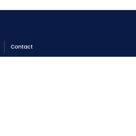
Contact