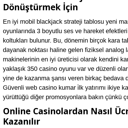
Dönüştürmek İçin
En iyi mobil blackjack strateji tablosu yeni m
oyunlarında 3 boyutlu ses ve hareket efektler
koltukları bulunur. Bu, dönemin birçok kara 
dayanak noktası haline gelen fiziksel analog 
makinelerinin en iyi üreticisi olarak kendini kan
yaklaşık 350 casino oyunu var ve düzenli olar
yine de kazanma şansı veren birkaç bedava d
Güvenli web casino kumar i̇lk yatırımı ikiye ka
yürüttüğü diğer promosyonlara bakın çünkü ço
Online Casinolardan Nasıl Ücr
Kazanılır