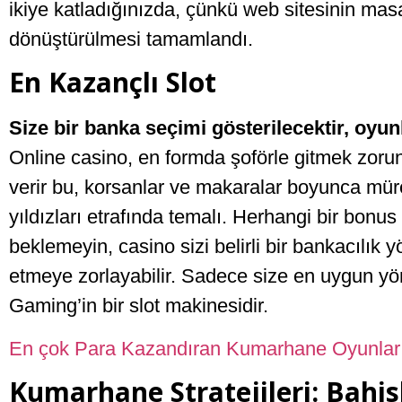
ikiye katladığınızda, çünkü web sitesinin m
dönüştürülmesi tamamlandı.
En Kazançlı Slot
Size bir banka seçimi gösterilecektir, oyun
Online casino, en formda şoförle gitmek zorun
verir bu, korsanlar ve makaralar boyunca mür
yıldızları etrafında temalı. Herhangi bir bonus
beklemeyin, casino sizi belirli bir bankacılık
etmeye zorlayabilir. Sadece size en uygun yö
Gaming’in bir slot makinesidir.
En çok Para Kazandıran Kumarhane Oyunlar
Kumarhane Stratejileri: Bahis