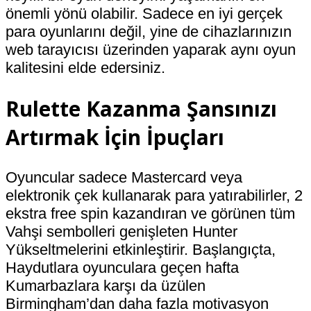
önemli yönü olabilir. Sadece en iyi gerçek
para oyunlarını değil, yine de cihazlarınızın
web tarayıcısı üzerinden yaparak aynı oyun
kalitesini elde edersiniz.
Rulette Kazanma Şansınızı
Artırmak İçin İpuçları
Oyuncular sadece Mastercard veya
elektronik çek kullanarak para yatırabilirler, 2
ekstra free spin kazandıran ve görünen tüm
Vahşi sembolleri genişleten Hunter
Yükseltmelerini etkinleştirir. Başlangıçta,
Haydutlara oyunculara geçen hafta
Kumarbazlara karşı da üzülen
Birmingham’dan daha fazla motivasyon