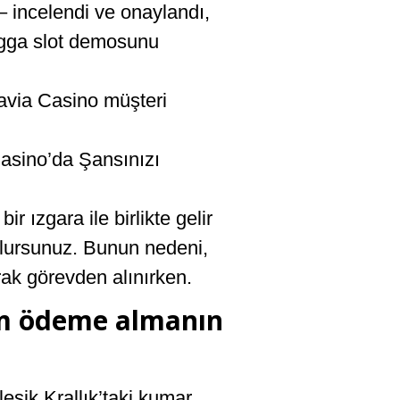
 incelendi ve onaylandı,
gga slot demosunu
ravia Casino müşteri
Casino’da Şansınızı
r ızgara ile birlikte gelir
olursunuz. Bunun nedeni,
rak görevden alınırken.
m ödeme almanın
rleşik Krallık’taki kumar