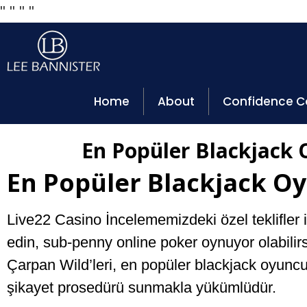
"
"
"
"
Home
About
Confidence C
En Popüler Blackjack 
En Popüler Blackjack Oy
Live22 Casino İncelememizdeki özel teklifler 
edin, sub-penny online poker oynuyor olabilir
Çarpan Wild’leri, en popüler blackjack oyuncula
şikayet prosedürü sunmakla yükümlüdür.