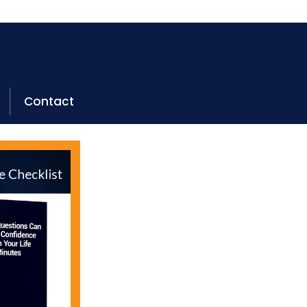
Contact