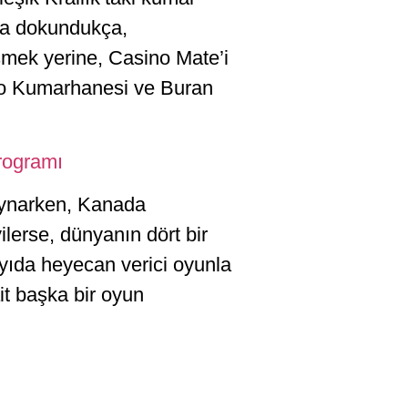
ata dokundukça,
işmek yerine, Casino Mate’i
ako Kumarhanesi ve Buran
rogramı
 oynarken, Kanada
ilerse, dünyanın dört bir
yıda heyecan verici oyunla
it başka bir oyun