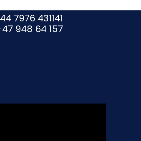
44 7976 431141
+47 948 64 157