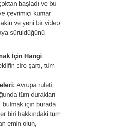
çoktan başladı ve bu
 ve çevrimiçi kumar
akin ve yeni bir video
saya sürüldüğünü
mak İçin Hangi
klifin ciro şartı, tüm
leri:
Avrupa ruleti,
uğunda tüm durakları
nı bulmak için burada
her biri hakkındaki tüm
an emin olun,