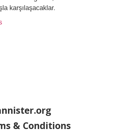
la karşılaşacaklar.
s
nnister.org
ms & Conditions