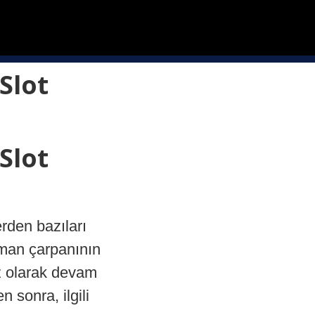
Slot
Slot
rden bazıları
aman çarpanının
z olarak devam
n sonra, ilgili