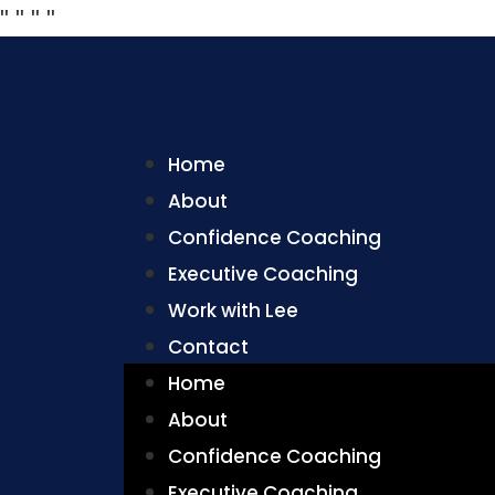
"
"
"
"
Home
About
Confidence Coaching
Executive Coaching
Work with Lee
Contact
Home
About
Confidence Coaching
Executive Coaching