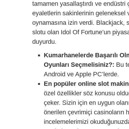
tamamen yasallaştırdı ve endüstri 
eyaletlerin sakinlerinin geleneksel
oynamasına izin verdi. Blackjack, s
slotu olan Idol Of Fortune’un piya
duyurdu.
Kumarhanelerde Başarılı Ol
Oyunları Seçmelisiniz?:
Bu te
Android ve Apple PC’lerde.
En popüler online slot makine
özel özellikler söz konusu old
çeker. Sizin için en uygun ola
önerilen çevrimiçi casinoların 
incelemelerimizi okuduğunuzd