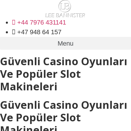
Skip
to
+44 7976 431141
content
+47 948 64 157
Menu
Güvenli Casino Oyunları
Ve Popüler Slot
Makineleri
Güvenli Casino Oyunları
Ve Popüler Slot
Makineleri