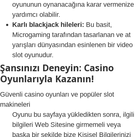
oyununun oynanacağına karar vermenize
yardımcı olabilir.
Karlı blackjack hileleri:
Bu basit,
Microgaming tarafından tasarlanan ve at
yarışları dünyasından esinlenen bir video
slot oyunudur.
Şansınızı Deneyin: Casino
Oyunlarıyla Kazanın!
Güvenli casino oyunları ve popüler slot
makineleri
Oyunu bu sayfaya yükledikten sonra, ilgili
bilgileri Web Sitesine girmemeli veya
başka bir şekilde bize Kişisel Bilgilerinizi