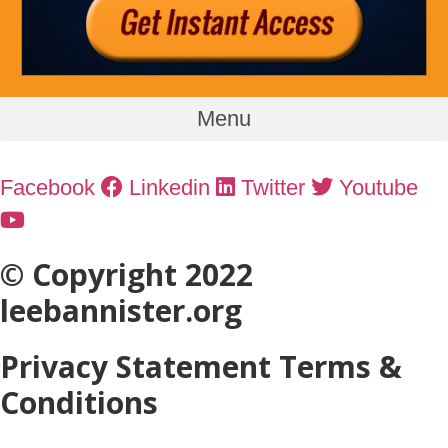
Menu
Facebook
Linkedin
Twitter
Youtube
© Copyright 2022
leebannister.org
Privacy Statement Terms &
Conditions