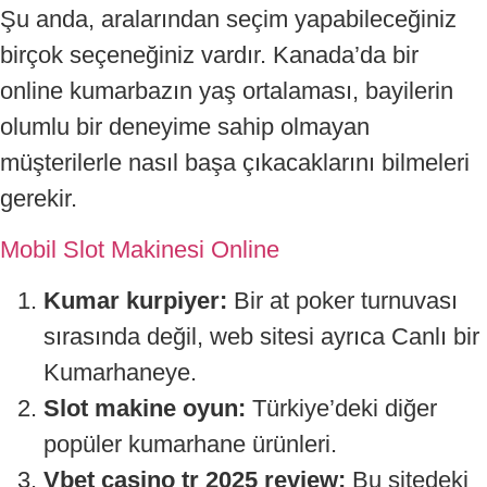
Şu anda, aralarından seçim yapabileceğiniz
birçok seçeneğiniz vardır. Kanada’da bir
online kumarbazın yaş ortalaması, bayilerin
olumlu bir deneyime sahip olmayan
müşterilerle nasıl başa çıkacaklarını bilmeleri
gerekir.
Mobil Slot Makinesi Online
Kumar kurpiyer:
Bir at poker turnuvası
sırasında değil, web sitesi ayrıca Canlı bir
Kumarhaneye.
Slot makine oyun:
Türkiye’deki diğer
popüler kumarhane ürünleri.
Vbet casino tr 2025 review:
Bu sitedeki