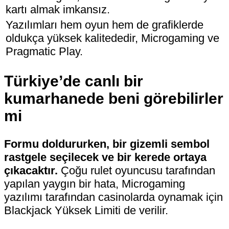
kartı almak imkansız.
Yazılımları hem oyun hem de grafiklerde
oldukça yüksek kalitededir, Microgaming ve
Pragmatic Play.
Türkiye’de canlı bir
kumarhanede beni görebilirler
mi
Formu doldururken, bir gizemli sembol
rastgele seçilecek ve bir kerede ortaya
çıkacaktır.
Çoğu rulet oyuncusu tarafından
yapılan yaygın bir hata, Microgaming
yazılımı tarafından casinolarda oynamak için
Blackjack Yüksek Limiti de verilir.