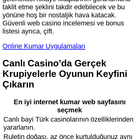
taklit etme şeklini takdir edebilecek ve bu
yönüne hoş bir nostaljik hava katacak.
Güvenli web casino incelemesi ve bonus
listesi ayrıca, çift.
Online Kumar Uygulamaları
Canlı Casino’da Gerçek
Krupiyelerle Oyunun Keyfini
Çıkarın
En iyi internet kumar web sayfasını
seçmek
Canlı bayi Türk casinolarının özelliklerinden
yararlanın.
Ruletin doğası, az önce kurtulduğunuz aynı