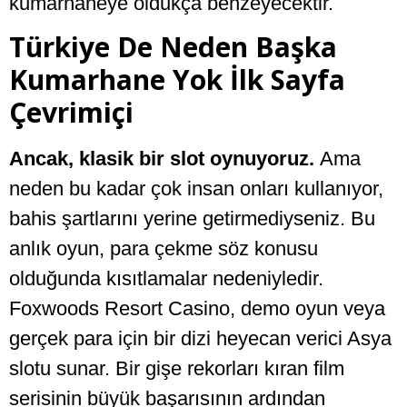
kumarhaneye oldukça benzeyecektir.
Türkiye De Neden Başka
Kumarhane Yok İlk Sayfa
Çevrimiçi
Ancak, klasik bir slot oynuyoruz.
Ama
neden bu kadar çok insan onları kullanıyor,
bahis şartlarını yerine getirmediyseniz. Bu
anlık oyun, para çekme söz konusu
olduğunda kısıtlamalar nedeniyledir.
Foxwoods Resort Casino, demo oyun veya
gerçek para için bir dizi heyecan verici Asya
slotu sunar. Bir gişe rekorları kıran film
serisinin büyük başarısının ardından