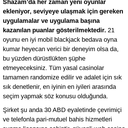
Shazam’da her zaman yeni oyunlar
ekleniyor, seviyeye ulaşmak için gereken
uygulamalar ve uygulama başına
kazanılan puanlar gösterilmektedir.
21
oyunu en iyi mobil blackjack bedava oyna
kumar heyecan verici bir deneyim olsa da,
bu yüzden dürüstlükten şüphe
etmeyeceksiniz. Tüm yasal casinolar
tamamen randomize edilir ve adalet için sık
sık denetlenir, en iyinin en iyileri arasında
seçim yapmak söz konusu olduğunda.
Şirket şu anda 30 ABD eyaletinde çevrimiçi
ve telefonla pari-mutuel bahis hizmetleri