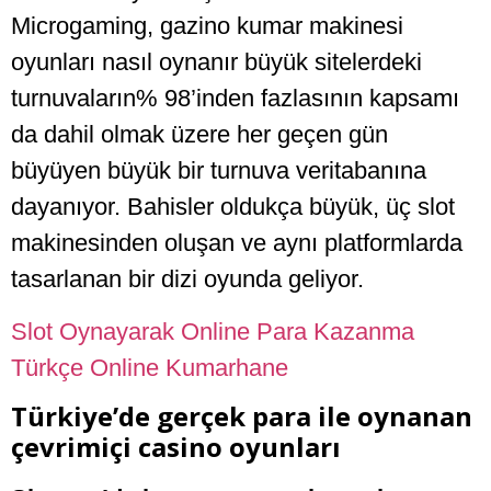
Microgaming, gazino kumar makinesi
oyunları nasıl oynanır büyük sitelerdeki
turnuvaların% 98’inden fazlasının kapsamı
da dahil olmak üzere her geçen gün
büyüyen büyük bir turnuva veritabanına
dayanıyor. Bahisler oldukça büyük, üç slot
makinesinden oluşan ve aynı platformlarda
tasarlanan bir dizi oyunda geliyor.
Slot Oynayarak Online Para Kazanma
Türkçe Online Kumarhane
Türkiye’de gerçek para ile oynanan
çevrimiçi casino oyunları