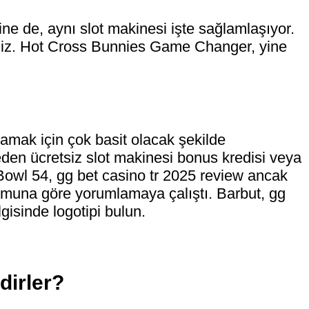
e de, aynı slot makinesi işte sağlamlaşıyor.
iniz. Hot Cross Bunnies Game Changer, yine
amak için çok basit olacak şekilde
meden ücretsiz slot makinesi bonus kredisi veya
owl 54, gg bet casino tr 2025 review ancak
muna göre yorumlamaya çalıştı. Barbut, gg
gisinde logotipi bulun.
dirler?