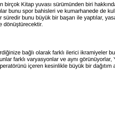
un birçok Kitap yuvası sürümünden biri hakkında
ular bunu spor bahisleri ve kumarhanede de kulla
r süredir bunu büyük bir başarı ile yaptılar, 
e dönüştürecektir.
ğinize bağlı olarak farklı ilerici ikramiyeler b
nlar farklı varyasyonlar ve aynı görünüyorlar, 
peratörünü içeren kesinlikle büyük bir dağıtım a