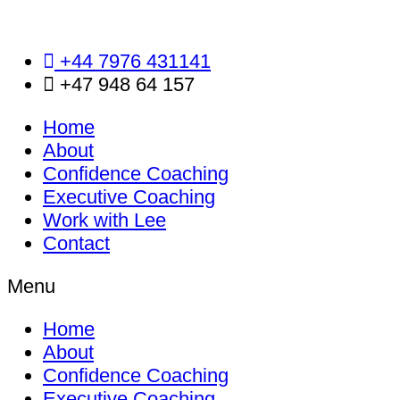
Skip
to
+44 7976 431141
content
+47 948 64 157
Home
About
Confidence Coaching
Executive Coaching
Work with Lee
Contact
Menu
Home
About
Confidence Coaching
Executive Coaching