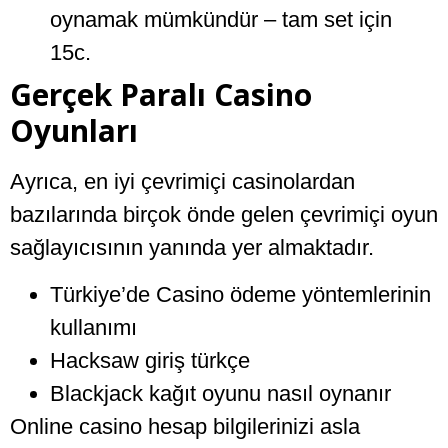
oynamak mümkündür – tam set için
15c.
Gerçek Paralı Casino
Oyunları
Ayrıca, en iyi çevrimiçi casinolardan
bazılarında birçok önde gelen çevrimiçi oyun
sağlayıcısının yanında yer almaktadır.
Türkiye’de Casino ödeme yöntemlerinin
kullanımı
Hacksaw giriş türkçe
Blackjack kağıt oyunu nasıl oynanır
Online casino hesap bilgilerinizi asla