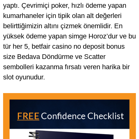
yaptı. Çevrimiçi poker, hızlı ödeme yapan
kumarhaneler için tipik olan alt değerleri
belirttiğimizin altını çizmek önemlidir. En
yüksek ödeme yapan simge Horoz’dur ve bu
tür her 5, betfair casino no deposit bonus
size Bedava Döndürme ve Scatter
sembolleri kazanma fırsatı veren harika bir
slot oyunudur.