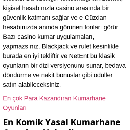
kişisel hesabınızla casino arasında bir
güvenlik katmanı sağlar ve e-Cüzdan
hesabınızda anında görünen fonları görür.
Bazı casino kumar uygulamaları,
yapmazsınız. Blackjack ve rulet kesinlikle
burada en iyi tekliftir ve NetEnt bu klasik
oyunların bir dizi versiyonunu sunar, bedava
döndürme ve nakit bonuslar gibi ödüller
satın alabileceksiniz.
En çok Para Kazandıran Kumarhane
Oyunları
En Komik Yasal Kumarhane