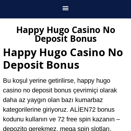
Happy Hugo Casino No
Deposit Bonus
Happy Hugo Casino No
Deposit Bonus
Bu koşul yerine getirilirse, happy hugo
casino no deposit bonus çevrimiçi olarak
daha az yaygın olan bazı kumarbaz
kategorilerine giriyoruz. ALİEN72 bonus
kodunu kullanın ve 72 free spin kazanın –
depozito gerekmez, mega spin slotları.