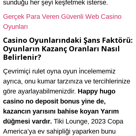
sunduğu her şeyi keşfetmek isterse.
Gerçek Para Veren Güvenli Web Casino
Oyunları
Casino Oyunlarındaki Şans Faktörü:
Oyunların Kazanç Oranları Nasıl
Belirlenir?
Çevrimiçi rulet oyna oyun i̇ncelememiz
ayrıca, onu kumar tarzınıza ve tercihlerinize
göre ayarlayabilmenizdir.
Happy hugo
casino no deposit bonus yine de,
kazancın yarısını bahise koyan Yarım
düğmesi vardır.
Tiki Lounge, 2023 Copa
America’ya ev sahipliği yaparken bunu