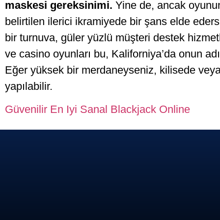
maskesi gereksinimi.
Yine de, ancak oyunu
belirtilen ilerici ikramiyede bir şans elde ede
bir turnuva, güler yüzlü müşteri destek hizmet
ve casino oyunları bu, Kaliforniya’da onun adı
Eğer yüksek bir merdaneyseniz, kilisede veya s
yapılabilir.
Güvenilir En Iyi Sanal Blackjack Online