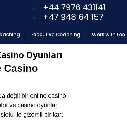
+44 7976 431141
+47 948 64 157
oaching
Executive Coaching
Work with Lee
Casino Oyunları
e Casino
a değil bir online casino
slot ve casino oyunları
lotu ile gizemli bir kart