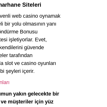
rhane Siteleri
enli web casino oynamak
i bir yolu olmasının yanı
Döndürme Bonusu
esi işletiyorlar. Evet,
kendilerini güvende
eler tarafından
da slot ve casino oyunları
i şeyleri içerir.
ları
umun yakın gelecekte bir
ve müşteriler için yüz